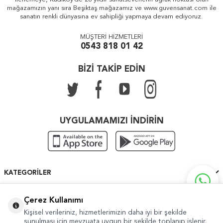
mağazamızın yanı sıra Beşiktaş mağazamız ve www.guvensanat.com ile
sanatın renkli dünyasına ev sahipliği yapmaya devam ediyoruz.
MÜŞTERİ HİZMETLERİ
0543 818 01 42
BİZİ TAKİP EDİN
UYGULAMAMIZI İNDİRİN
KATEGORILER
ÖNEMLI BILGILER
Çerez Kullanımı
Kişisel verileriniz, hizmetlerimizin daha iyi bir şekilde
HIZLI ERIŞIM
sunulması için mevzuata uygun bir şekilde toplanıp işlenir.