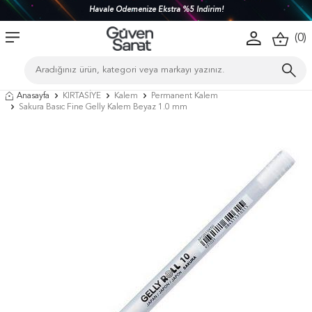
Havale Ödemenize Ekstra %5 İndirim!
(
0
)
Anasayfa
KIRTASİYE
Kalem
Permanent Kalem
Sakura Basıc Fine Gelly Kalem Beyaz 1.0 mm