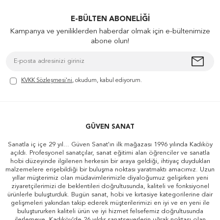
E-BÜLTEN ABONELIĞI
Kampanya ve yeniliklerden haberdar olmak için e-bültenimize
abone olun!
KVKK Sözleşmesi'ni
, okudum, kabul ediyorum.
GÜVEN SANAT
Sanatla iç içe 29 yıl... Güven Sanat'ın ilk mağazası 1996 yılında Kadıköy
açıldı. Profesyonel sanatçılar, sanat eğitimi alan öğrenciler ve sanatla
hobi düzeyinde ilgilenen herkesin bir araya geldiği, ihtiyaç duydukları
malzemelere erişebildiği bir buluşma noktası yaratmaktı amacımız. Uzun
yıllar müşterimiz olan müdavimlerimizle diyaloğumuz gelişirken yeni
ziyaretçilerimizi de beklentileri doğrultusunda, kaliteli ve fonksiyonel
ürünlerle buluşturduk. Bugün sanat, hobi ve kırtasiye kategorilerine dair
gelişmeleri yakından takip ederek müşterilerimizi en iyi ve en yeni ile
buluştururken kaliteli ürün ve iyi hizmet felsefemiz doğrultusunda
ilerlemeye, Kadıköy'de 26 yıldır sanatseverlerin uğrak noktası olan