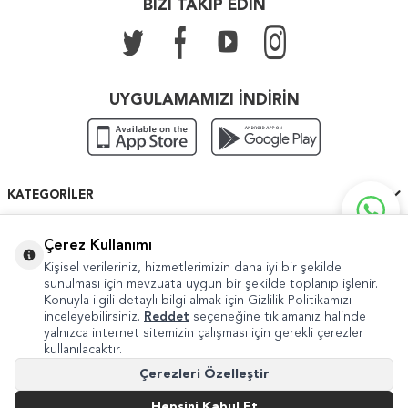
BİZİ TAKİP EDİN
UYGULAMAMIZI İNDİRİN
KATEGORILER
ÖNEMLI BILGILER
Çerez Kullanımı
Kişisel verileriniz, hizmetlerimizin daha iyi bir şekilde
HIZLI ERIŞIM
sunulması için mevzuata uygun bir şekilde toplanıp işlenir.
Konuyla ilgili detaylı bilgi almak için Gizlilik Politikamızı
inceleyebilirsiniz.
Reddet
seçeneğine tıklamanız halinde
yalnızca internet sitemizin çalışması için gerekli çerezler
kullanılacaktır.
Copyright © 2022 Güven Sanat
Çerezleri Özelleştir
Şikayet ve Önerileriniz İçin
internet@guvensanat.com
Hepsini Kabul Et