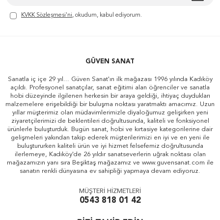
KVKK Sözleşmesi'ni
, okudum, kabul ediyorum.
GÜVEN SANAT
Sanatla iç içe 29 yıl... Güven Sanat'ın ilk mağazası 1996 yılında Kadıköy
açıldı. Profesyonel sanatçılar, sanat eğitimi alan öğrenciler ve sanatla
hobi düzeyinde ilgilenen herkesin bir araya geldiği, ihtiyaç duydukları
malzemelere erişebildiği bir buluşma noktası yaratmaktı amacımız. Uzun
yıllar müşterimiz olan müdavimlerimizle diyaloğumuz gelişirken yeni
ziyaretçilerimizi de beklentileri doğrultusunda, kaliteli ve fonksiyonel
ürünlerle buluşturduk. Bugün sanat, hobi ve kırtasiye kategorilerine dair
gelişmeleri yakından takip ederek müşterilerimizi en iyi ve en yeni ile
buluştururken kaliteli ürün ve iyi hizmet felsefemiz doğrultusunda
ilerlemeye, Kadıköy'de 26 yıldır sanatseverlerin uğrak noktası olan
mağazamızın yanı sıra Beşiktaş mağazamız ve www.guvensanat.com ile
sanatın renkli dünyasına ev sahipliği yapmaya devam ediyoruz.
MÜŞTERİ HİZMETLERİ
0543 818 01 42