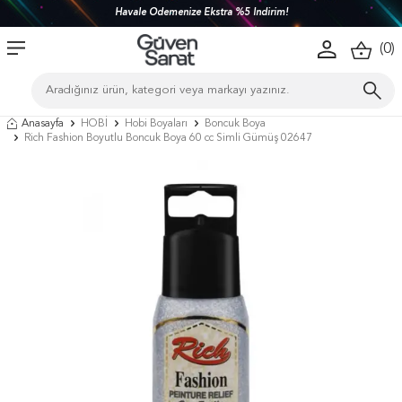
Havale Ödemenize Ekstra %5 İndirim!
(
0
)
Anasayfa
HOBİ
Hobi Boyaları
Boncuk Boya
Rich Fashion Boyutlu Boncuk Boya 60 cc Simli Gümüş 02647