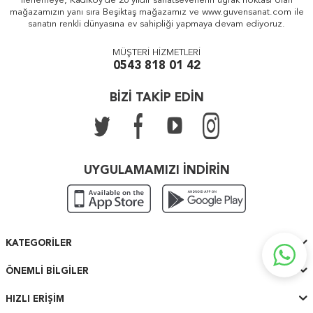
ilerlemeye, Kadıköy'de 26 yıldır sanatseverlerin uğrak noktası olan
mağazamızın yanı sıra Beşiktaş mağazamız ve www.guvensanat.com ile
sanatın renkli dünyasına ev sahipliği yapmaya devam ediyoruz.
MÜŞTERİ HİZMETLERİ
0543 818 01 42
BİZİ TAKİP EDİN
UYGULAMAMIZI İNDİRİN
KATEGORILER
ÖNEMLI BILGILER
HIZLI ERIŞIM