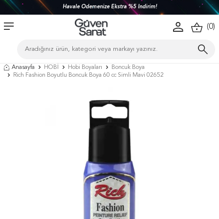
Havale Ödemenize Ekstra %5 İndirim!
(
0
)
Anasayfa
HOBİ
Hobi Boyaları
Boncuk Boya
Rich Fashion Boyutlu Boncuk Boya 60 cc Simli Mavi 02652