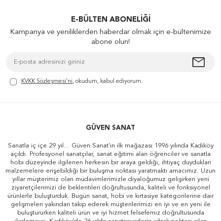
E-BÜLTEN ABONELIĞI
Kampanya ve yeniliklerden haberdar olmak için e-bültenimize
abone olun!
KVKK Sözleşmesi'ni
, okudum, kabul ediyorum.
GÜVEN SANAT
Sanatla iç içe 29 yıl... Güven Sanat'ın ilk mağazası 1996 yılında Kadıköy
açıldı. Profesyonel sanatçılar, sanat eğitimi alan öğrenciler ve sanatla
hobi düzeyinde ilgilenen herkesin bir araya geldiği, ihtiyaç duydukları
malzemelere erişebildiği bir buluşma noktası yaratmaktı amacımız. Uzun
yıllar müşterimiz olan müdavimlerimizle diyaloğumuz gelişirken yeni
ziyaretçilerimizi de beklentileri doğrultusunda, kaliteli ve fonksiyonel
ürünlerle buluşturduk. Bugün sanat, hobi ve kırtasiye kategorilerine dair
gelişmeleri yakından takip ederek müşterilerimizi en iyi ve en yeni ile
buluştururken kaliteli ürün ve iyi hizmet felsefemiz doğrultusunda