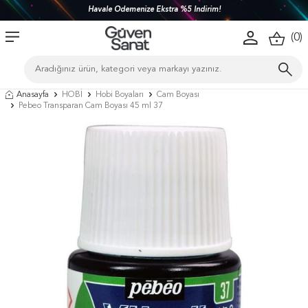
Havale Ödemenize Ekstra %5 İndirim!
(
0
)
Anasayfa
HOBİ
Hobi Boyaları
Cam Boyası
Pebeo Transparan Cam Boyası 45 ml 37