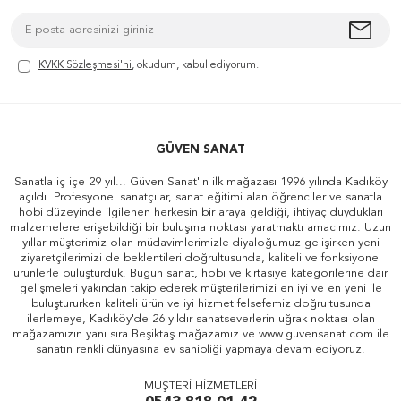
KVKK Sözleşmesi'ni
, okudum, kabul ediyorum.
GÜVEN SANAT
Sanatla iç içe 29 yıl... Güven Sanat'ın ilk mağazası 1996 yılında Kadıköy
açıldı. Profesyonel sanatçılar, sanat eğitimi alan öğrenciler ve sanatla
hobi düzeyinde ilgilenen herkesin bir araya geldiği, ihtiyaç duydukları
malzemelere erişebildiği bir buluşma noktası yaratmaktı amacımız. Uzun
yıllar müşterimiz olan müdavimlerimizle diyaloğumuz gelişirken yeni
ziyaretçilerimizi de beklentileri doğrultusunda, kaliteli ve fonksiyonel
ürünlerle buluşturduk. Bugün sanat, hobi ve kırtasiye kategorilerine dair
gelişmeleri yakından takip ederek müşterilerimizi en iyi ve en yeni ile
buluştururken kaliteli ürün ve iyi hizmet felsefemiz doğrultusunda
ilerlemeye, Kadıköy'de 26 yıldır sanatseverlerin uğrak noktası olan
mağazamızın yanı sıra Beşiktaş mağazamız ve www.guvensanat.com ile
sanatın renkli dünyasına ev sahipliği yapmaya devam ediyoruz.
MÜŞTERİ HİZMETLERİ