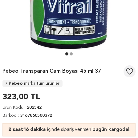
Pebeo Transparan Cam Boyası 45 ml 37
Pebeo
marka tüm ürünler
323,00
TL
Ürün Kodu :
202542
Barkod :
3167860500372
2 saat
16 dakika
içinde sipariş verirsen
bugün kargoda!