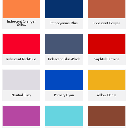
Iridescent Orange-
Phthocyanine Blue
Iridescent Cooper
Yellow
Iridescent Red-Blue
Iridescent Blue-Black
Naphtol Carmine
Neutral Grey
Primary Cyan
Yellow Ochre