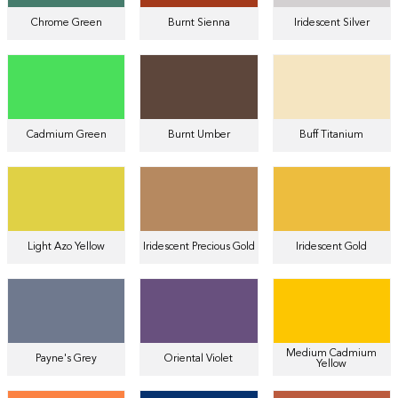
Chrome Green
Burnt Sienna
Iridescent Silver
Cadmium Green
Burnt Umber
Buff Titanium
Light Azo Yellow
Iridescent Precious Gold
Iridescent Gold
Medium Cadmium
Payne's Grey
Oriental Violet
Yellow