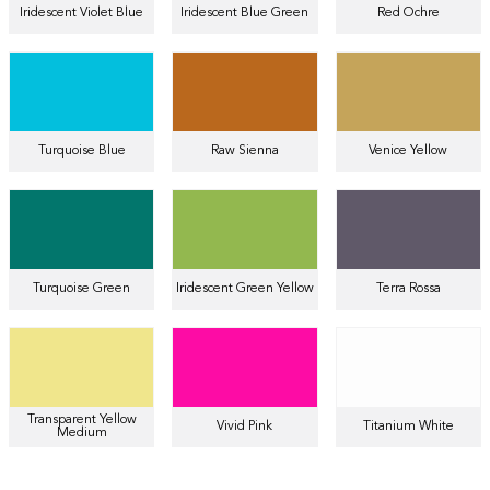
Iridescent Violet Blue
Iridescent Blue Green
Red Ochre
Turquoise Blue
Raw Sienna
Venice Yellow
Turquoise Green
Iridescent Green Yellow
Terra Rossa
Transparent Yellow
Vivid Pink
Titanium White
Medium