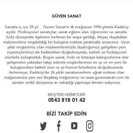
GÜVEN SANAT
Sanatla iç içe 29 yıl... Güven Sanat'ın ilk mağazası 1996 yılında Kadıköy
açıldı. Profesyonel sanatçılar, sanat eğitimi alan öğrenciler ve sanatla
hobi düzeyinde ilgilenen herkesin bir araya geldiği, ihtiyaç duydukları
malzemelere erişebildiği bir buluşma noktası yaratmaktı amacımız. Uzun
yıllar müşterimiz olan müdavimlerimizle diyaloğumuz gelişirken yeni
ziyaretçilerimizi de beklentileri doğrultusunda, kaliteli ve fonksiyonel
ürünlerle buluşturduk. Bugün sanat, hobi ve kırtasiye kategorilerine dair
gelişmeleri yakından takip ederek müşterilerimizi en iyi ve en yeni ile
buluştururken kaliteli ürün ve iyi hizmet felsefemiz doğrultusunda
ilerlemeye, Kadıköy'de 26 yıldır sanatseverlerin uğrak noktası olan
mağazamızın yanı sıra Beşiktaş mağazamız ve www.guvensanat.com ile
sanatın renkli dünyasına ev sahipliği yapmaya devam ediyoruz.
MÜŞTERİ HİZMETLERİ
0543 818 01 42
BİZİ TAKİP EDİN