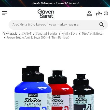
Havale Ödemenize Ekstra %5 İndirim!
(
0
)
Anasayfa
SANAT
Sanatsal Boyalar
Akrilik Boya
Tüp Akrilik Boya
Pebeo Studio Akrilik Boya 500 ml (Tüm Renkler)