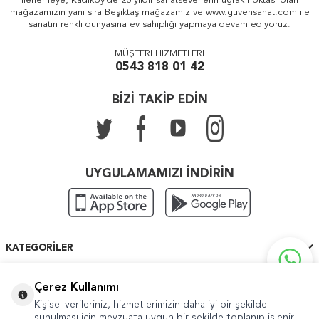
ilerlemeye, Kadıköy'de 26 yıldır sanatseverlerin uğrak noktası olan
mağazamızın yanı sıra Beşiktaş mağazamız ve www.guvensanat.com ile
sanatın renkli dünyasına ev sahipliği yapmaya devam ediyoruz.
MÜŞTERİ HİZMETLERİ
0543 818 01 42
BİZİ TAKİP EDİN
UYGULAMAMIZI İNDİRİN
KATEGORILER
ÖNEMLI BILGILER
Çerez Kullanımı
Kişisel verileriniz, hizmetlerimizin daha iyi bir şekilde
HIZLI ERIŞIM
sunulması için mevzuata uygun bir şekilde toplanıp işlenir.