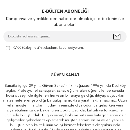
E-BÜLTEN ABONELIĞI
Kampanya ve yeniliklerden haberdar olmak için e-bültenimize
abone olun!
KVKK Sözleşmesi'ni
, okudum, kabul ediyorum.
GÜVEN SANAT
Sanatla iç içe 29 yıl... Güven Sanat'ın ilk mağazası 1996 yılında Kadıköy
açıldı. Profesyonel sanatçılar, sanat eğitimi alan öğrenciler ve sanatla
hobi düzeyinde ilgilenen herkesin bir araya geldiği, ihtiyaç duydukları
malzemelere erişebildiği bir buluşma noktası yaratmaktı amacımız. Uzun
yıllar müşterimiz olan müdavimlerimizle diyaloğumuz gelişirken yeni
ziyaretçilerimizi de beklentileri doğrultusunda, kaliteli ve fonksiyonel
ürünlerle buluşturduk. Bugün sanat, hobi ve kırtasiye kategorilerine dair
gelişmeleri yakından takip ederek müşterilerimizi en iyi ve en yeni ile
buluştururken kaliteli ürün ve iyi hizmet felsefemiz doğrultusunda