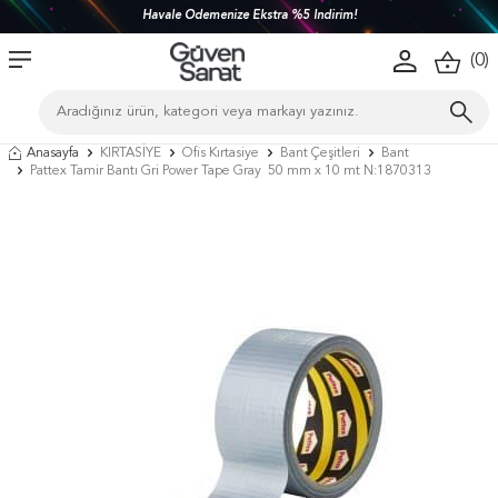
Havale Ödemenize Ekstra %5 İndirim!
(
0
)
Anasayfa
KIRTASİYE
Ofis Kırtasiye
Bant Çeşitleri
Bant
Pattex Tamir Bantı Gri Power Tape Gray 50 mm x 10 mt N:1870313