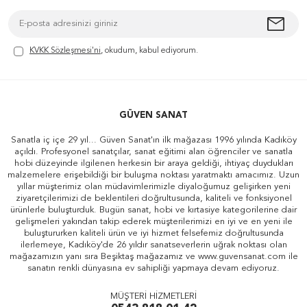
KVKK Sözleşmesi'ni
, okudum, kabul ediyorum.
GÜVEN SANAT
Sanatla iç içe 29 yıl... Güven Sanat'ın ilk mağazası 1996 yılında Kadıköy
açıldı. Profesyonel sanatçılar, sanat eğitimi alan öğrenciler ve sanatla
hobi düzeyinde ilgilenen herkesin bir araya geldiği, ihtiyaç duydukları
malzemelere erişebildiği bir buluşma noktası yaratmaktı amacımız. Uzun
yıllar müşterimiz olan müdavimlerimizle diyaloğumuz gelişirken yeni
ziyaretçilerimizi de beklentileri doğrultusunda, kaliteli ve fonksiyonel
ürünlerle buluşturduk. Bugün sanat, hobi ve kırtasiye kategorilerine dair
gelişmeleri yakından takip ederek müşterilerimizi en iyi ve en yeni ile
buluştururken kaliteli ürün ve iyi hizmet felsefemiz doğrultusunda
ilerlemeye, Kadıköy'de 26 yıldır sanatseverlerin uğrak noktası olan
mağazamızın yanı sıra Beşiktaş mağazamız ve www.guvensanat.com ile
sanatın renkli dünyasına ev sahipliği yapmaya devam ediyoruz.
MÜŞTERİ HİZMETLERİ