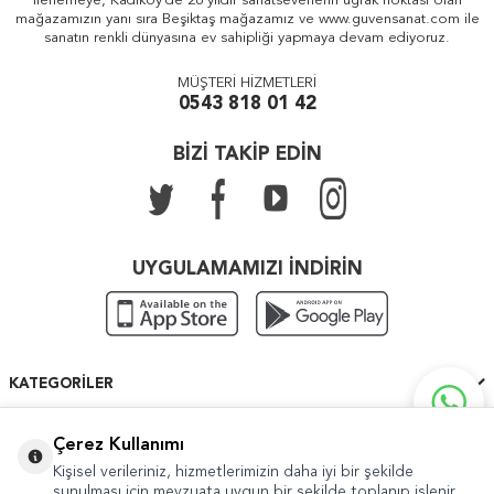
ilerlemeye, Kadıköy'de 26 yıldır sanatseverlerin uğrak noktası olan
mağazamızın yanı sıra Beşiktaş mağazamız ve www.guvensanat.com ile
sanatın renkli dünyasına ev sahipliği yapmaya devam ediyoruz.
MÜŞTERİ HİZMETLERİ
0543 818 01 42
BİZİ TAKİP EDİN
UYGULAMAMIZI İNDİRİN
KATEGORILER
ÖNEMLI BILGILER
Çerez Kullanımı
Kişisel verileriniz, hizmetlerimizin daha iyi bir şekilde
HIZLI ERIŞIM
sunulması için mevzuata uygun bir şekilde toplanıp işlenir.