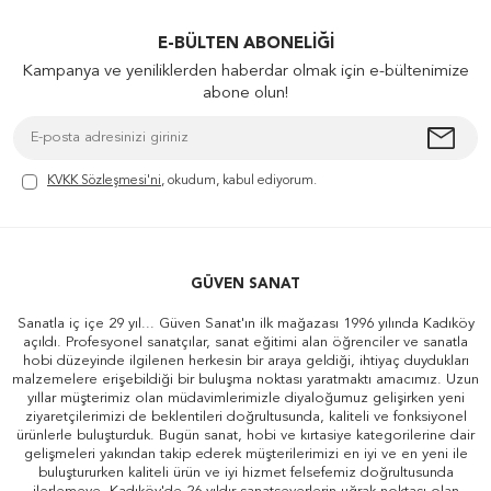
E-BÜLTEN ABONELIĞI
Kampanya ve yeniliklerden haberdar olmak için e-bültenimize
abone olun!
KVKK Sözleşmesi'ni
, okudum, kabul ediyorum.
GÜVEN SANAT
Sanatla iç içe 29 yıl... Güven Sanat'ın ilk mağazası 1996 yılında Kadıköy
açıldı. Profesyonel sanatçılar, sanat eğitimi alan öğrenciler ve sanatla
hobi düzeyinde ilgilenen herkesin bir araya geldiği, ihtiyaç duydukları
malzemelere erişebildiği bir buluşma noktası yaratmaktı amacımız. Uzun
yıllar müşterimiz olan müdavimlerimizle diyaloğumuz gelişirken yeni
ziyaretçilerimizi de beklentileri doğrultusunda, kaliteli ve fonksiyonel
ürünlerle buluşturduk. Bugün sanat, hobi ve kırtasiye kategorilerine dair
gelişmeleri yakından takip ederek müşterilerimizi en iyi ve en yeni ile
buluştururken kaliteli ürün ve iyi hizmet felsefemiz doğrultusunda