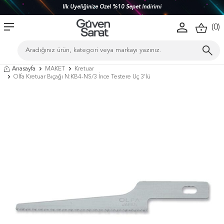
İlk Üyeliğinize Özel %10 Sepet İndirimi
(
0
)
Anasayfa
MAKET
Kretuar
Olfa Kretuar Bıçağı N:KB4-NS/3 İnce Testere Uç 3’lü