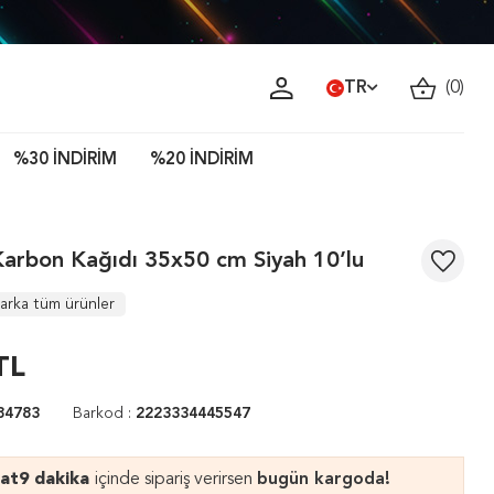
TR
(
0
)
%30 İNDİRİM
%20 İNDİRİM
arbon Kağıdı 35x50 cm Siyah 10’lu
arka tüm ürünler
TL
84783
Barkod :
2223334445547
aat
9 dakika
içinde sipariş verirsen
bugün kargoda!