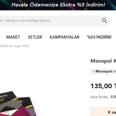
Havale Ödemenize Ekstra %5 İndirim!
MAKET
SETLER
KAMPANYALAR
%50 İNDİRİM
35x50 cm Siyah 10’lu
Monopol K
Monopol
m
135,00
Ürün Kodu :
57
8 s