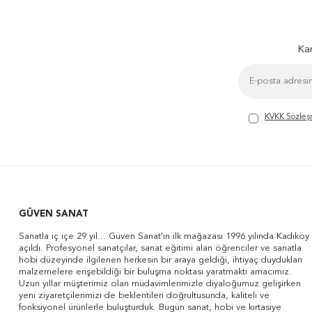
Kam
KVKK Sözleş
GÜVEN SANAT
Sanatla iç içe 29 yıl... Güven Sanat'ın ilk mağazası 1996 yılında Kadıköy
açıldı. Profesyonel sanatçılar, sanat eğitimi alan öğrenciler ve sanatla
hobi düzeyinde ilgilenen herkesin bir araya geldiği, ihtiyaç duydukları
malzemelere erişebildiği bir buluşma noktası yaratmaktı amacımız.
Uzun yıllar müşterimiz olan müdavimlerimizle diyaloğumuz gelişirken
yeni ziyaretçilerimizi de beklentileri doğrultusunda, kaliteli ve
fonksiyonel ürünlerle buluşturduk. Bugün sanat, hobi ve kırtasiye