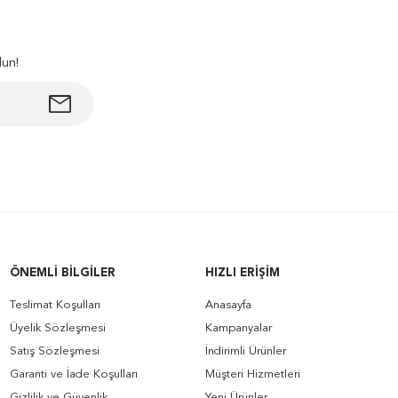
lun!
ÖNEMLI BILGILER
HIZLI ERIŞIM
Teslimat Koşulları
Anasayfa
Üyelik Sözleşmesi
Kampanyalar
Satış Sözleşmesi
İndirimli Ürünler
Garanti ve İade Koşulları
Müşteri Hizmetleri
Gizlilik ve Güvenlik
Yeni Ürünler