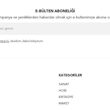
E-BÜLTEN ABONELIĞI
panya ve yeniliklerden haberdar olmak için e-bültenimize abone o
mesi'ni
, okudum, kabul ediyorum.
KATEGORILER
SANAT
HOBİ
KIRTASİYE
MAKET