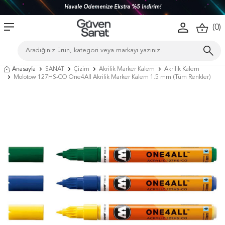
Havale Ödemenize Ekstra %5 İndirim!
(
0
)
Anasayfa
SANAT
Çizim
Akrilik Marker Kalem
Akrilik Kalem
Molotow 127HS-CO One4All Akrilik Marker Kalem 1.5 mm (Tüm Renkler)