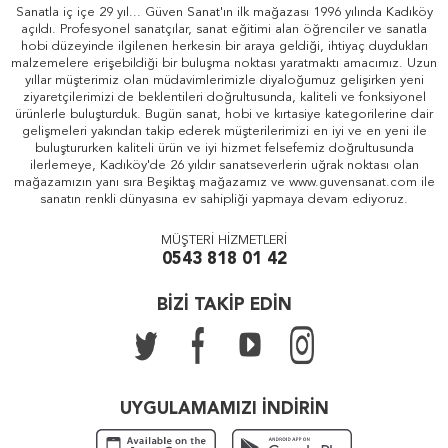
Sanatla iç içe 29 yıl... Güven Sanat'ın ilk mağazası 1996 yılında Kadıköy
açıldı. Profesyonel sanatçılar, sanat eğitimi alan öğrenciler ve sanatla
hobi düzeyinde ilgilenen herkesin bir araya geldiği, ihtiyaç duydukları
malzemelere erişebildiği bir buluşma noktası yaratmaktı amacımız. Uzun
yıllar müşterimiz olan müdavimlerimizle diyaloğumuz gelişirken yeni
ziyaretçilerimizi de beklentileri doğrultusunda, kaliteli ve fonksiyonel
ürünlerle buluşturduk. Bugün sanat, hobi ve kırtasiye kategorilerine dair
gelişmeleri yakından takip ederek müşterilerimizi en iyi ve en yeni ile
buluştururken kaliteli ürün ve iyi hizmet felsefemiz doğrultusunda
ilerlemeye, Kadıköy'de 26 yıldır sanatseverlerin uğrak noktası olan
mağazamızın yanı sıra Beşiktaş mağazamız ve www.guvensanat.com ile
sanatın renkli dünyasına ev sahipliği yapmaya devam ediyoruz.
MÜŞTERİ HİZMETLERİ
0543 818 01 42
BİZİ TAKİP EDİN
UYGULAMAMIZI İNDİRİN