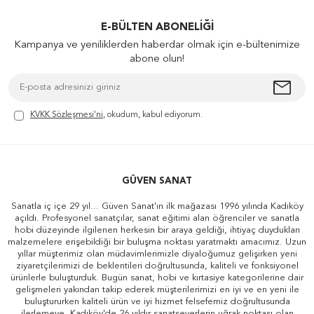
E-BÜLTEN ABONELIĞI
Kampanya ve yeniliklerden haberdar olmak için e-bültenimize
abone olun!
KVKK Sözleşmesi'ni
, okudum, kabul ediyorum.
GÜVEN SANAT
Sanatla iç içe 29 yıl... Güven Sanat'ın ilk mağazası 1996 yılında Kadıköy
açıldı. Profesyonel sanatçılar, sanat eğitimi alan öğrenciler ve sanatla
hobi düzeyinde ilgilenen herkesin bir araya geldiği, ihtiyaç duydukları
malzemelere erişebildiği bir buluşma noktası yaratmaktı amacımız. Uzun
yıllar müşterimiz olan müdavimlerimizle diyaloğumuz gelişirken yeni
ziyaretçilerimizi de beklentileri doğrultusunda, kaliteli ve fonksiyonel
ürünlerle buluşturduk. Bugün sanat, hobi ve kırtasiye kategorilerine dair
gelişmeleri yakından takip ederek müşterilerimizi en iyi ve en yeni ile
buluştururken kaliteli ürün ve iyi hizmet felsefemiz doğrultusunda
ilerlemeye, Kadıköy'de 26 yıldır sanatseverlerin uğrak noktası olan