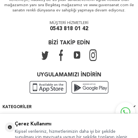
mağazamızın yanı sıra Beşiktaş mağazamız ve www.guvensanat.com ile
sanatın renkli dünyasına ev sahipliği yapmaya devam ediyoruz.
MÜŞTERİ HİZMETLERİ
0543 818 01 42
BİZİ TAKİP EDİN
UYGULAMAMIZI İNDİRİN
KATEGORILER
ÖNEMLI BILGILER
Çerez Kullanımı
Kişisel verileriniz, hizmetlerimizin daha iyi bir şekilde
HIZLI ERIŞIM
sunulması için mevzuata uygun bir şekilde toplanıp işlenir.