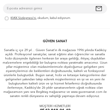
KVKK Sözleşmesi'ni
, okudum, kabul ediyorum.
GÜVEN SANAT
Sanatla iç içe 29 yıl... Güven Sanat'ın ilk mağazası 1996 yılında Kadıköy
açıldı. Profesyonel sanatçılar, sanat eğitimi alan öğrenciler ve sanatla
hobi düzeyinde ilgilenen herkesin bir araya geldiği, ihtiyaç duydukları
malzemelere erişebildiği bir buluşma noktası yaratmaktı amacımız. Uzun
yıllar müşterimiz olan müdavimlerimizle diyaloğumuz gelişirken yeni
ziyaretçilerimizi de beklentileri doğrultusunda, kaliteli ve fonksiyonel
ürünlerle buluşturduk. Bugün sanat, hobi ve kırtasiye kategorilerine dair
gelişmeleri yakından takip ederek müşterilerimizi en iyi ve en yeni ile
buluştururken kaliteli ürün ve iyi hizmet felsefemiz doğrultusunda
ilerlemeye, Kadıköy'de 26 yıldır sanatseverlerin uğrak noktası olan
mağazamızın yanı sıra Beşiktaş mağazamız ve www.guvensanat.com ile
sanatın renkli dünyasına ev sahipliği yapmaya devam ediyoruz.
MÜŞTERİ HİZMETLERİ