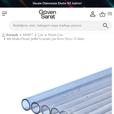
Havale Ödemenize Ekstra %5 İndirim!
(
0
)
Anasayfa
MAKET
Çıta
Plastik Çıta
Mk Model Plastik Şeffaf Yuvarlak Çıta 8mm 50cm 10 Adet