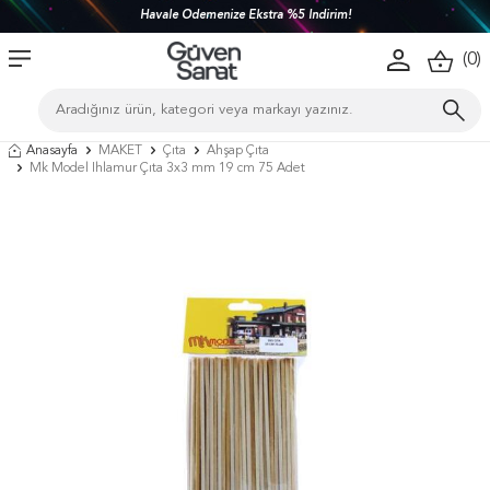
Havale Ödemenize Ekstra %5 İndirim!
(
0
)
Anasayfa
MAKET
Çıta
Ahşap Çıta
Mk Model Ihlamur Çıta 3x3 mm 19 cm 75 Adet