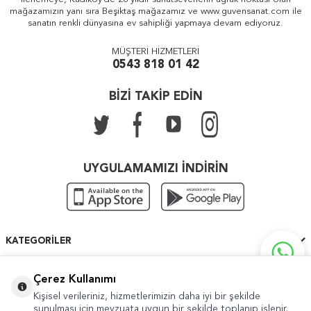
mağazamızın yanı sıra Beşiktaş mağazamız ve www.guvensanat.com ile
sanatın renkli dünyasına ev sahipliği yapmaya devam ediyoruz.
MÜŞTERİ HİZMETLERİ
0543 818 01 42
BİZİ TAKİP EDİN
UYGULAMAMIZI İNDİRİN
KATEGORILER
ÖNEMLI BILGILER
Çerez Kullanımı
Kişisel verileriniz, hizmetlerimizin daha iyi bir şekilde
HIZLI ERIŞIM
sunulması için mevzuata uygun bir şekilde toplanıp işlenir.