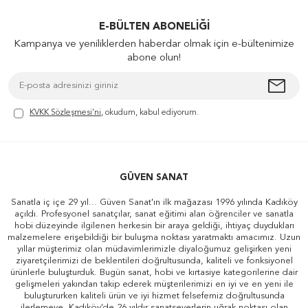
E-BÜLTEN ABONELIĞI
Kampanya ve yeniliklerden haberdar olmak için e-bültenimize
abone olun!
KVKK Sözleşmesi'ni
, okudum, kabul ediyorum.
GÜVEN SANAT
Sanatla iç içe 29 yıl... Güven Sanat'ın ilk mağazası 1996 yılında Kadıköy
açıldı. Profesyonel sanatçılar, sanat eğitimi alan öğrenciler ve sanatla
hobi düzeyinde ilgilenen herkesin bir araya geldiği, ihtiyaç duydukları
malzemelere erişebildiği bir buluşma noktası yaratmaktı amacımız. Uzun
yıllar müşterimiz olan müdavimlerimizle diyaloğumuz gelişirken yeni
ziyaretçilerimizi de beklentileri doğrultusunda, kaliteli ve fonksiyonel
ürünlerle buluşturduk. Bugün sanat, hobi ve kırtasiye kategorilerine dair
gelişmeleri yakından takip ederek müşterilerimizi en iyi ve en yeni ile
buluştururken kaliteli ürün ve iyi hizmet felsefemiz doğrultusunda
ilerlemeye, Kadıköy'de 26 yıldır sanatseverlerin uğrak noktası olan