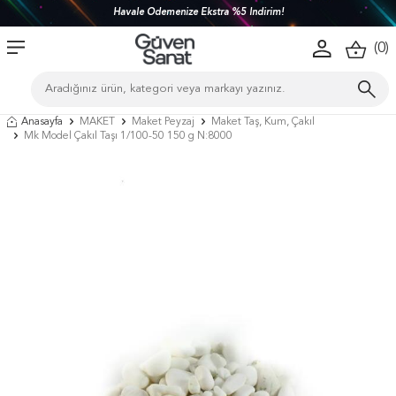
Havale Ödemenize Ekstra %5 İndirim!
(
0
)
Anasayfa
MAKET
Maket Peyzaj
Maket Taş, Kum, Çakıl
Mk Model Çakıl Taşı 1/100-50 150 g N:8000