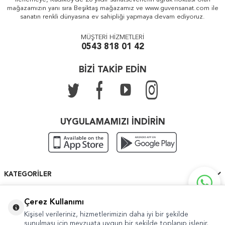
mağazamızın yanı sıra Beşiktaş mağazamız ve www.guvensanat.com ile
sanatın renkli dünyasına ev sahipliği yapmaya devam ediyoruz.
MÜŞTERİ HİZMETLERİ
0543 818 01 42
BİZİ TAKİP EDİN
UYGULAMAMIZI İNDİRİN
KATEGORILER
ÖNEMLI BILGILER
Çerez Kullanımı
Kişisel verileriniz, hizmetlerimizin daha iyi bir şekilde
HIZLI ERIŞIM
sunulması için mevzuata uygun bir şekilde toplanıp işlenir.