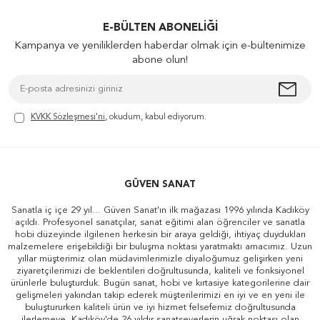
E-BÜLTEN ABONELIĞI
Kampanya ve yeniliklerden haberdar olmak için e-bültenimize
abone olun!
KVKK Sözleşmesi'ni
, okudum, kabul ediyorum.
GÜVEN SANAT
Sanatla iç içe 29 yıl... Güven Sanat'ın ilk mağazası 1996 yılında Kadıköy
açıldı. Profesyonel sanatçılar, sanat eğitimi alan öğrenciler ve sanatla
hobi düzeyinde ilgilenen herkesin bir araya geldiği, ihtiyaç duydukları
malzemelere erişebildiği bir buluşma noktası yaratmaktı amacımız. Uzun
yıllar müşterimiz olan müdavimlerimizle diyaloğumuz gelişirken yeni
ziyaretçilerimizi de beklentileri doğrultusunda, kaliteli ve fonksiyonel
ürünlerle buluşturduk. Bugün sanat, hobi ve kırtasiye kategorilerine dair
gelişmeleri yakından takip ederek müşterilerimizi en iyi ve en yeni ile
buluştururken kaliteli ürün ve iyi hizmet felsefemiz doğrultusunda
ilerlemeye, Kadıköy'de 26 yıldır sanatseverlerin uğrak noktası olan