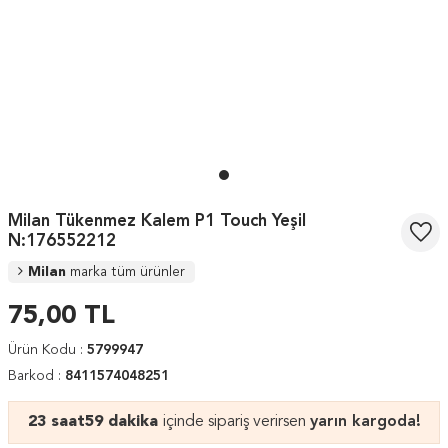
Milan Tükenmez Kalem P1 Touch Yeşil
N:176552212
Milan
marka tüm ürünler
75,00
TL
Ürün Kodu :
5799947
Barkod :
8411574048251
23 saat
59 dakika
içinde sipariş verirsen
yarın kargoda!