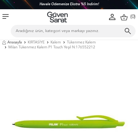
Havale Ödemenize Ekstra %5 İndirim!
(
0
)
Anasayfa
KIRTASİYE
Kalem
Tükenmez Kalem
Milan Tükenmez Kalem P1 Touch Yeşil N:176552212