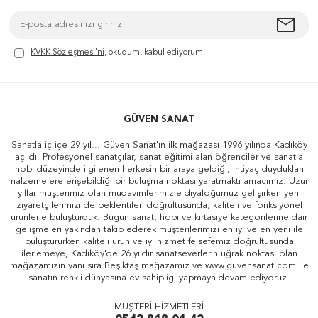
KVKK Sözleşmesi'ni
, okudum, kabul ediyorum.
GÜVEN SANAT
Sanatla iç içe 29 yıl... Güven Sanat'ın ilk mağazası 1996 yılında Kadıköy
açıldı. Profesyonel sanatçılar, sanat eğitimi alan öğrenciler ve sanatla
hobi düzeyinde ilgilenen herkesin bir araya geldiği, ihtiyaç duydukları
malzemelere erişebildiği bir buluşma noktası yaratmaktı amacımız. Uzun
yıllar müşterimiz olan müdavimlerimizle diyaloğumuz gelişirken yeni
ziyaretçilerimizi de beklentileri doğrultusunda, kaliteli ve fonksiyonel
ürünlerle buluşturduk. Bugün sanat, hobi ve kırtasiye kategorilerine dair
gelişmeleri yakından takip ederek müşterilerimizi en iyi ve en yeni ile
buluştururken kaliteli ürün ve iyi hizmet felsefemiz doğrultusunda
ilerlemeye, Kadıköy'de 26 yıldır sanatseverlerin uğrak noktası olan
mağazamızın yanı sıra Beşiktaş mağazamız ve www.guvensanat.com ile
sanatın renkli dünyasına ev sahipliği yapmaya devam ediyoruz.
MÜŞTERİ HİZMETLERİ