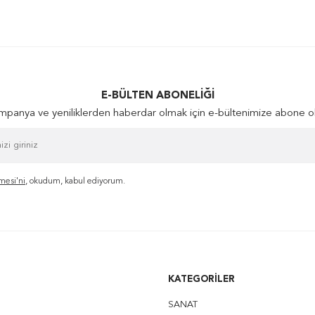
E-BÜLTEN ABONELIĞI
panya ve yeniliklerden haberdar olmak için e-bültenimize abone o
mesi'ni
, okudum, kabul ediyorum.
KATEGORILER
SANAT