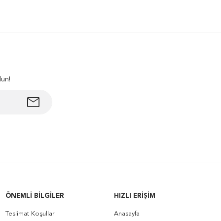
lun!
ÖNEMLI BILGILER
HIZLI ERIŞIM
Teslimat Koşulları
Anasayfa