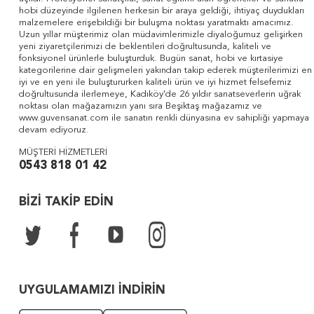
hobi düzeyinde ilgilenen herkesin bir araya geldiği, ihtiyaç duydukları
malzemelere erişebildiği bir buluşma noktası yaratmaktı amacımız.
Uzun yıllar müşterimiz olan müdavimlerimizle diyaloğumuz gelişirken
yeni ziyaretçilerimizi de beklentileri doğrultusunda, kaliteli ve
fonksiyonel ürünlerle buluşturduk. Bugün sanat, hobi ve kırtasiye
kategorilerine dair gelişmeleri yakından takip ederek müşterilerimizi en
iyi ve en yeni ile buluştururken kaliteli ürün ve iyi hizmet felsefemiz
doğrultusunda ilerlemeye, Kadıköy'de 26 yıldır sanatseverlerin uğrak
noktası olan mağazamızın yanı sıra Beşiktaş mağazamız ve
www.guvensanat.com ile sanatın renkli dünyasına ev sahipliği yapmaya
devam ediyoruz.
MÜŞTERİ HİZMETLERİ
0543 818 01 42
BİZİ TAKİP EDİN
UYGULAMAMIZI İNDİRİN