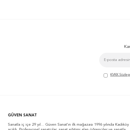
Kam
KVKK Sözleş
GÜVEN SANAT
Sanatla iç içe 29 yıl... Güven Sanat'ın ilk mağazası 1996 yılında Kadıköy
açıldı. Profesyonel sanatçılar, sanat eğitimi alan öğrenciler ve sanatla