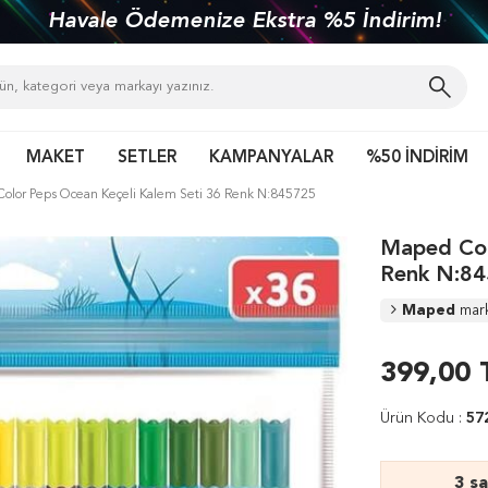
Havale Ödemenize Ekstra %5 İndirim!
MAKET
SETLER
KAMPANYALAR
%50 İNDİRİM
olor Peps Ocean Keçeli Kalem Seti 36 Renk N:845725
Maped Col
Renk N:8
Maped
mar
399,00
Ürün Kodu :
57
3 s