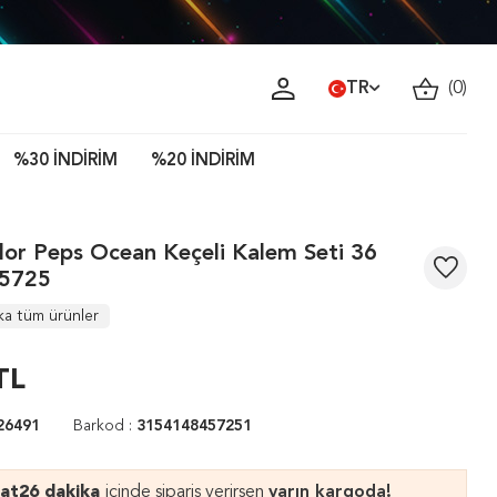
TR
(
0
)
%30 İNDİRİM
%20 İNDİRİM
or Peps Ocean Keçeli Kalem Seti 36
45725
ka tüm ürünler
TL
26491
Barkod :
3154148457251
aat
26 dakika
içinde sipariş verirsen
yarın kargoda!