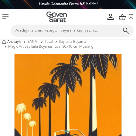
Türkiye'nin her yerine 1450 TL ve üzeri kargo bedava!
(
0
)
Anasayfa
SANAT
Tuval
Sayılarla Boyama
Magic Art Sayılarla Boyama Tuval 30x40 cm Mustang