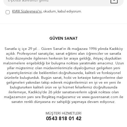
KVKK Sözleşmesi'ni
, okudum, kabul ediyorum.
GÜVEN SANAT
Sanatla iç içe 29 yıl... Güven Sanat'ın ilk mağazası 1996 yılında Kadıköy
açıldı. Profesyonel sanatçılar, sanat eğitimi alan öğrenciler ve sanatla
hobi düzeyinde ilgilenen herkesin bir araya geldiği, ihtiyaç duydukları
malzemelere erişebildiği bir buluşma noktası yaratmaktı amacımız. Uzun
yıllar müşterimiz olan müdavimlerimizle diyaloğumuz gelişirken yeni
ziyaretçilerimizi de beklentileri doğrultusunda, kaliteli ve fonksiyonel
ürünlerle buluşturduk. Bugün sanat, hobi ve kırtasiye kategorilerine dair
gelişmeleri yakından takip ederek müşterilerimizi en iyi ve en yeni ile
buluştururken kaliteli ürün ve iyi hizmet felsefemiz doğrultusunda
ilerlemeye, Kadıköy'de 26 yıldır sanatseverlerin uğrak noktası olan
mağazamızın yanı sıra Beşiktaş mağazamız ve www.guvensanat.com ile
sanatın renkli dünyasına ev sahipliği yapmaya devam ediyoruz.
MÜŞTERİ HİZMETLERİ
0543 818 01 42