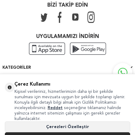
BİZİ TAKİP EDİN
UYGULAMAMIZI İNDİRİN
KATEGORILER
ÖNEMLI BILGILER
Çerez Kullanımı
Kişisel verileriniz, hizmetlerimizin daha iyi bir şekilde
HIZLI ERIŞIM
sunulması için mevzuata uygun bir şekilde toplanıp işlenir.
Konuyla ilgili detaylı bilgi almak için Gizlilik Politikamızı
inceleyebilirsiniz.
Reddet
seçeneğine tıklamanız halinde
yalnızca internet sitemizin çalışması için gerekli çerezler
kullanılacaktır.
Copyright © 2022 Güven Sanat
Çerezleri Özelleştir
Şikayet ve Önerileriniz İçin
internet@guvensanat.com