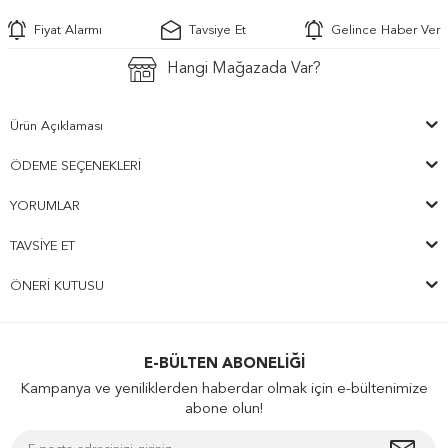
Fiyat Alarmı
Tavsiye Et
Gelince Haber Ver
Hangi Mağazada Var?
Ürün Açıklaması
ÖDEME SEÇENEKLERI
YORUMLAR
TAVSIYE ET
ÖNERI KUTUSU
E-BÜLTEN ABONELIĞI
Kampanya ve yeniliklerden haberdar olmak için e-bültenimize
abone olun!