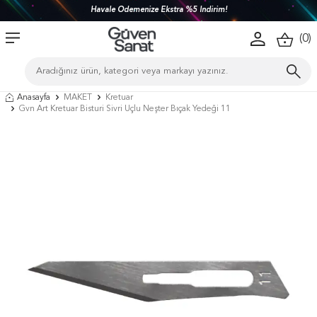
Havale Ödemenize Ekstra %5 İndirim!
(
0
)
Anasayfa
MAKET
Kretuar
Gvn Art Kretuar Bisturi Sivri Uçlu Neşter Bıçak Yedeği 11