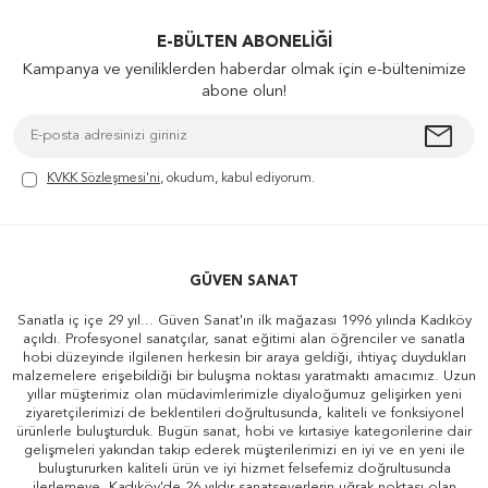
E-BÜLTEN ABONELIĞI
Kampanya ve yeniliklerden haberdar olmak için e-bültenimize
abone olun!
KVKK Sözleşmesi'ni
, okudum, kabul ediyorum.
GÜVEN SANAT
Sanatla iç içe 29 yıl... Güven Sanat'ın ilk mağazası 1996 yılında Kadıköy
açıldı. Profesyonel sanatçılar, sanat eğitimi alan öğrenciler ve sanatla
hobi düzeyinde ilgilenen herkesin bir araya geldiği, ihtiyaç duydukları
malzemelere erişebildiği bir buluşma noktası yaratmaktı amacımız. Uzun
yıllar müşterimiz olan müdavimlerimizle diyaloğumuz gelişirken yeni
ziyaretçilerimizi de beklentileri doğrultusunda, kaliteli ve fonksiyonel
ürünlerle buluşturduk. Bugün sanat, hobi ve kırtasiye kategorilerine dair
gelişmeleri yakından takip ederek müşterilerimizi en iyi ve en yeni ile
buluştururken kaliteli ürün ve iyi hizmet felsefemiz doğrultusunda
ilerlemeye, Kadıköy'de 26 yıldır sanatseverlerin uğrak noktası olan