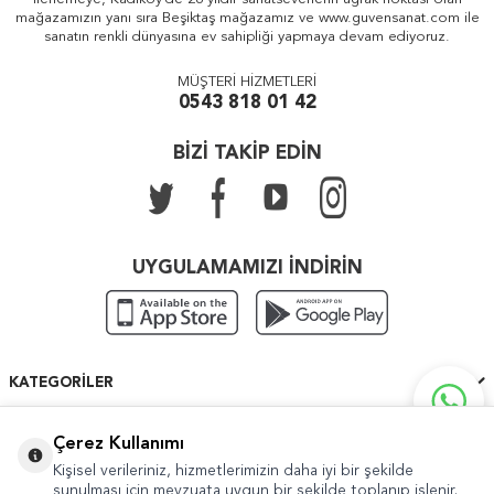
mağazamızın yanı sıra Beşiktaş mağazamız ve www.guvensanat.com ile
sanatın renkli dünyasına ev sahipliği yapmaya devam ediyoruz.
MÜŞTERİ HİZMETLERİ
0543 818 01 42
BİZİ TAKİP EDİN
UYGULAMAMIZI İNDİRİN
KATEGORILER
ÖNEMLI BILGILER
Çerez Kullanımı
Kişisel verileriniz, hizmetlerimizin daha iyi bir şekilde
HIZLI ERIŞIM
sunulması için mevzuata uygun bir şekilde toplanıp işlenir.