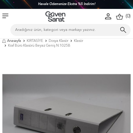
Havale Ödemenize Ekstra %5 İndirim!
(
0
)
Anasayfa
KIRTASİYE
Dosya Klasör
Klasör
Kraf Büro Klasörü Beyaz Geniş N:1025B