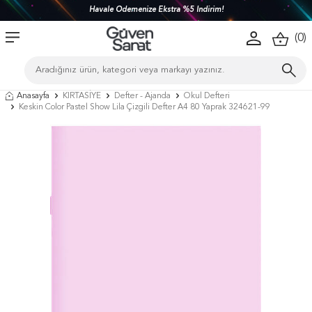
Havale Ödemenize Ekstra %5 İndirim!
(
0
)
Anasayfa
KIRTASİYE
Defter - Ajanda
Okul Defteri
Keskin Color Pastel Show Lila Çizgili Defter A4 80 Yaprak 324621-99