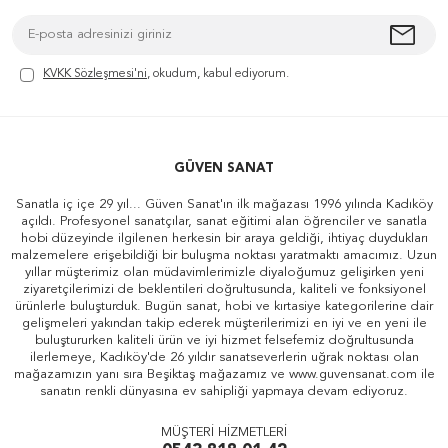
KVKK Sözleşmesi'ni
, okudum, kabul ediyorum.
GÜVEN SANAT
Sanatla iç içe 29 yıl... Güven Sanat'ın ilk mağazası 1996 yılında Kadıköy
açıldı. Profesyonel sanatçılar, sanat eğitimi alan öğrenciler ve sanatla
hobi düzeyinde ilgilenen herkesin bir araya geldiği, ihtiyaç duydukları
malzemelere erişebildiği bir buluşma noktası yaratmaktı amacımız. Uzun
yıllar müşterimiz olan müdavimlerimizle diyaloğumuz gelişirken yeni
ziyaretçilerimizi de beklentileri doğrultusunda, kaliteli ve fonksiyonel
ürünlerle buluşturduk. Bugün sanat, hobi ve kırtasiye kategorilerine dair
gelişmeleri yakından takip ederek müşterilerimizi en iyi ve en yeni ile
buluştururken kaliteli ürün ve iyi hizmet felsefemiz doğrultusunda
ilerlemeye, Kadıköy'de 26 yıldır sanatseverlerin uğrak noktası olan
mağazamızın yanı sıra Beşiktaş mağazamız ve www.guvensanat.com ile
sanatın renkli dünyasına ev sahipliği yapmaya devam ediyoruz.
MÜŞTERİ HİZMETLERİ