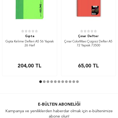
Gıpta
Çınar Defter
Gıpta Kelime Defteri A5 56 Yaprak
Çınar ColorMaxi Çizgisiz Defter A5
26 Harf
72 Yaprak 73500
204,00
TL
65,00
TL
E-BÜLTEN ABONELIĞI
Kampanya ve yeniliklerden haberdar olmak için e-bültenimize
abone olun!