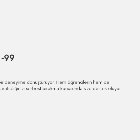
1-99
fli bir deneyime dönüştürüyor. Hem öğrencilerin hem de
aratıcılığınızı serbest bırakma konusunda size destek oluyor.