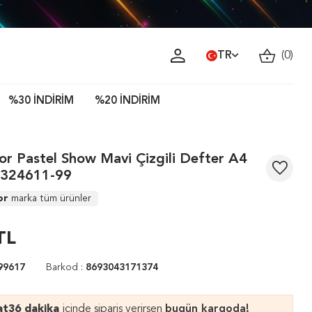
Türkiy
TR
(
0
)
%30 İNDİRİM
%20 İNDİRİM
or Pastel Show Mavi Çizgili Defter A4
 324611-99
lor
marka tüm ürünler
TL
99617
Barkod :
8693043171374
at
36 dakika
içinde sipariş verirsen
bugün kargoda!