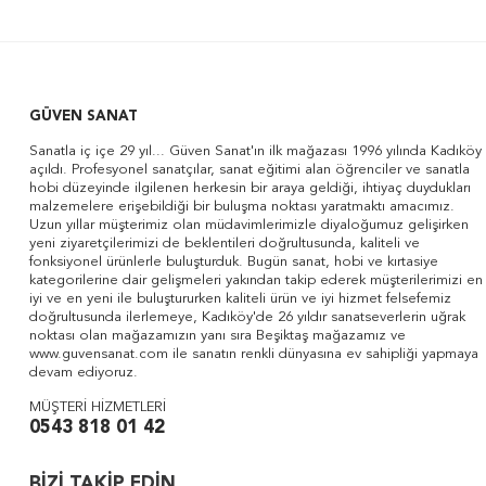
GÜVEN SANAT
Sanatla iç içe 29 yıl... Güven Sanat'ın ilk mağazası 1996 yılında Kadıköy
açıldı. Profesyonel sanatçılar, sanat eğitimi alan öğrenciler ve sanatla
hobi düzeyinde ilgilenen herkesin bir araya geldiği, ihtiyaç duydukları
malzemelere erişebildiği bir buluşma noktası yaratmaktı amacımız.
Uzun yıllar müşterimiz olan müdavimlerimizle diyaloğumuz gelişirken
yeni ziyaretçilerimizi de beklentileri doğrultusunda, kaliteli ve
fonksiyonel ürünlerle buluşturduk. Bugün sanat, hobi ve kırtasiye
kategorilerine dair gelişmeleri yakından takip ederek müşterilerimizi en
iyi ve en yeni ile buluştururken kaliteli ürün ve iyi hizmet felsefemiz
doğrultusunda ilerlemeye, Kadıköy'de 26 yıldır sanatseverlerin uğrak
noktası olan mağazamızın yanı sıra Beşiktaş mağazamız ve
www.guvensanat.com ile sanatın renkli dünyasına ev sahipliği yapmaya
devam ediyoruz.
MÜŞTERİ HİZMETLERİ
0543 818 01 42
BİZİ TAKİP EDİN