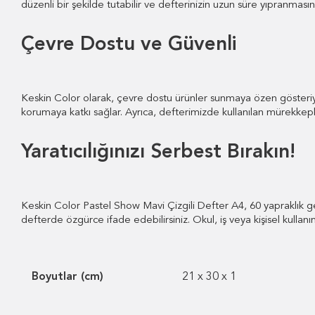
düzenli bir şekilde tutabilir ve defterinizin uzun süre yıpranmasını
Çevre Dostu ve Güvenli
Keskin Color olarak, çevre dostu ürünler sunmaya özen gösteriyor
korumaya katkı sağlar. Ayrıca, defterimizde kullanılan mürekkepl
Yaratıcılığınızı Serbest Bırakın!
Keskin Color Pastel Show Mavi Çizgili Defter A4, 60 yapraklık geniş
defterde özgürce ifade edebilirsiniz. Okul, iş veya kişisel kulla
Boyutlar (cm)
21 x 30 x 1