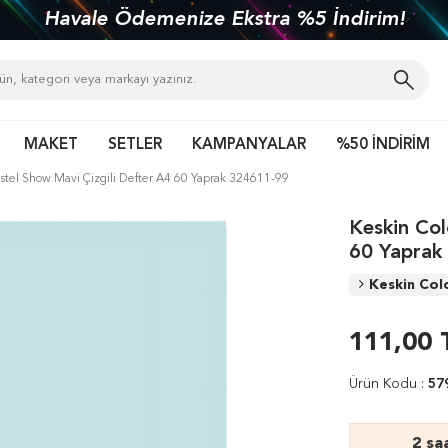
 Ödemenize Ekstra %5 İndirim!
MAKET
SETLER
KAMPANYALAR
%50 İNDİRİM
astel Show Mavi Çizgili Defter A4 60 Yaprak 324611-99
Keskin Col
60 Yaprak
Keskin Co
111,00
Ürün Kodu :
57
2 sa