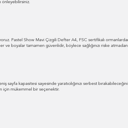
 önleyebilirsiniz.
uz. Pastel Show Mavi Çizgili Defter A4, FSC sertifikalı ormanlardan e
er ve boyalar tamamen güvenlidir, böylece sağlığınızı riske atmadan ku
 sayfa kapasitesi sayesinde yaratıcılığınızı serbest bırakabileceğiniz b
nım için mükemmel bir seçenektir.