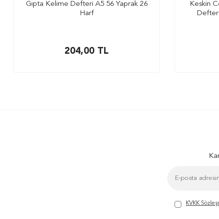
Gıpta Kelime Defteri A5 56 Yaprak 26
Keskin Co
Harf
Defter
204,00
TL
Kam
KVKK Sözleş