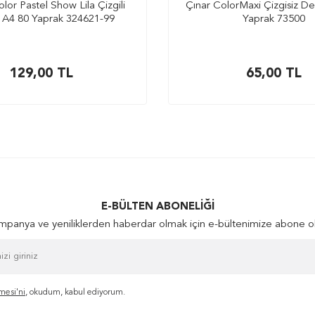
lor Pastel Show Lila Çizgili
Çınar ColorMaxi Çizgisiz De
 A4 80 Yaprak 324621-99
Yaprak 73500
129,00
TL
65,00
TL
E-BÜLTEN ABONELIĞI
panya ve yeniliklerden haberdar olmak için e-bültenimize abone o
mesi'ni
, okudum, kabul ediyorum.