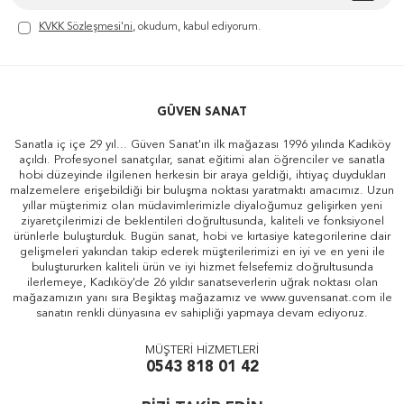
KVKK Sözleşmesi'ni
, okudum, kabul ediyorum.
GÜVEN SANAT
Sanatla iç içe 29 yıl... Güven Sanat'ın ilk mağazası 1996 yılında Kadıköy
açıldı. Profesyonel sanatçılar, sanat eğitimi alan öğrenciler ve sanatla
hobi düzeyinde ilgilenen herkesin bir araya geldiği, ihtiyaç duydukları
malzemelere erişebildiği bir buluşma noktası yaratmaktı amacımız. Uzun
yıllar müşterimiz olan müdavimlerimizle diyaloğumuz gelişirken yeni
ziyaretçilerimizi de beklentileri doğrultusunda, kaliteli ve fonksiyonel
ürünlerle buluşturduk. Bugün sanat, hobi ve kırtasiye kategorilerine dair
gelişmeleri yakından takip ederek müşterilerimizi en iyi ve en yeni ile
buluştururken kaliteli ürün ve iyi hizmet felsefemiz doğrultusunda
ilerlemeye, Kadıköy'de 26 yıldır sanatseverlerin uğrak noktası olan
mağazamızın yanı sıra Beşiktaş mağazamız ve www.guvensanat.com ile
sanatın renkli dünyasına ev sahipliği yapmaya devam ediyoruz.
MÜŞTERİ HİZMETLERİ
0543 818 01 42