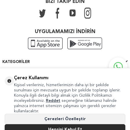
BİZİ TAKİP EDİN
UYGULAMAMIZI İNDİRİN
KATEGORILER
ÖNEMLI BILGILER
Çerez Kullanımı
Kişisel verileriniz, hizmetlerimizin daha iyi bir şekilde
HIZLI ERIŞIM
sunulması için mevzuata uygun bir şekilde toplanıp işlenir.
Konuyla ilgili detaylı bilgi almak için Gizlilik Politikamızı
inceleyebilirsiniz.
Reddet
seçeneğine tıklamanız halinde
yalnızca internet sitemizin çalışması için gerekli çerezler
kullanılacaktır.
Copyright © 2022 Güven Sanat
Çerezleri Özelleştir
Şikayet ve Önerileriniz İçin
internet@guvensanat.com
Hepsini Kabul Et