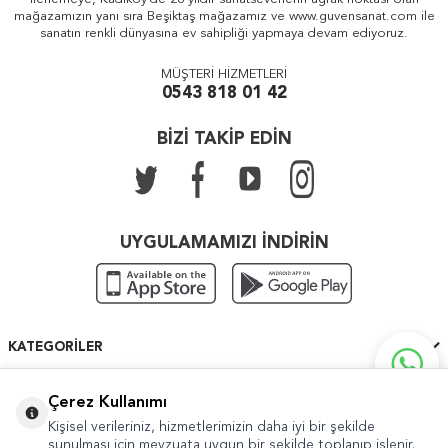
mağazamızın yanı sıra Beşiktaş mağazamız ve www.guvensanat.com ile
sanatın renkli dünyasına ev sahipliği yapmaya devam ediyoruz.
MÜŞTERİ HİZMETLERİ
0543 818 01 42
BİZİ TAKİP EDİN
UYGULAMAMIZI İNDİRİN
KATEGORILER
ÖNEMLI BILGILER
Çerez Kullanımı
Kişisel verileriniz, hizmetlerimizin daha iyi bir şekilde
HIZLI ERIŞIM
sunulması için mevzuata uygun bir şekilde toplanıp işlenir.