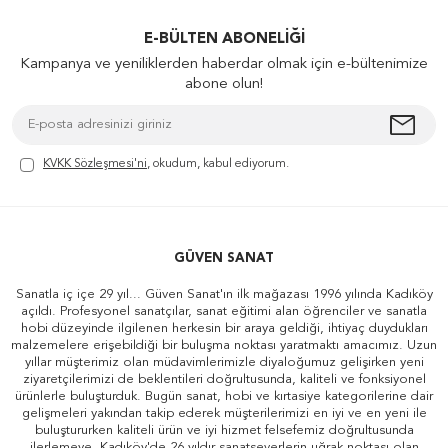
E-BÜLTEN ABONELIĞI
Kampanya ve yeniliklerden haberdar olmak için e-bültenimize
abone olun!
KVKK Sözleşmesi'ni
, okudum, kabul ediyorum.
GÜVEN SANAT
Sanatla iç içe 29 yıl... Güven Sanat'ın ilk mağazası 1996 yılında Kadıköy
açıldı. Profesyonel sanatçılar, sanat eğitimi alan öğrenciler ve sanatla
hobi düzeyinde ilgilenen herkesin bir araya geldiği, ihtiyaç duydukları
malzemelere erişebildiği bir buluşma noktası yaratmaktı amacımız. Uzun
yıllar müşterimiz olan müdavimlerimizle diyaloğumuz gelişirken yeni
ziyaretçilerimizi de beklentileri doğrultusunda, kaliteli ve fonksiyonel
ürünlerle buluşturduk. Bugün sanat, hobi ve kırtasiye kategorilerine dair
gelişmeleri yakından takip ederek müşterilerimizi en iyi ve en yeni ile
buluştururken kaliteli ürün ve iyi hizmet felsefemiz doğrultusunda
ilerlemeye, Kadıköy'de 26 yıldır sanatseverlerin uğrak noktası olan