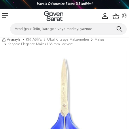
Havale Ödemenize Ekstra %5 İndirim!
(
0
)
Anasayfa
KIRTASİYE
Okul Kırtasiye Malzemeleri
Makas
Kangaro Elegance Makas 185 mm Lacivert