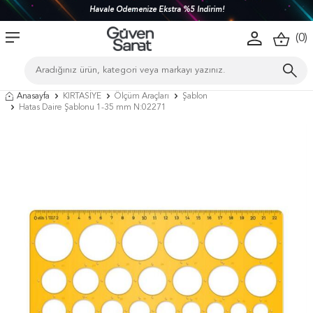
Havale Ödemenize Ekstra %5 İndirim!
(
0
)
Anasayfa
KIRTASİYE
Ölçüm Araçları
Şablon
Hatas Daire Şablonu 1-35 mm N:02271