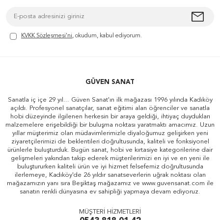
KVKK Sözleşmesi'ni
, okudum, kabul ediyorum.
GÜVEN SANAT
Sanatla iç içe 29 yıl... Güven Sanat'ın ilk mağazası 1996 yılında Kadıköy
açıldı. Profesyonel sanatçılar, sanat eğitimi alan öğrenciler ve sanatla
hobi düzeyinde ilgilenen herkesin bir araya geldiği, ihtiyaç duydukları
malzemelere erişebildiği bir buluşma noktası yaratmaktı amacımız. Uzun
yıllar müşterimiz olan müdavimlerimizle diyaloğumuz gelişirken yeni
ziyaretçilerimizi de beklentileri doğrultusunda, kaliteli ve fonksiyonel
ürünlerle buluşturduk. Bugün sanat, hobi ve kırtasiye kategorilerine dair
gelişmeleri yakından takip ederek müşterilerimizi en iyi ve en yeni ile
buluştururken kaliteli ürün ve iyi hizmet felsefemiz doğrultusunda
ilerlemeye, Kadıköy'de 26 yıldır sanatseverlerin uğrak noktası olan
mağazamızın yanı sıra Beşiktaş mağazamız ve www.guvensanat.com ile
sanatın renkli dünyasına ev sahipliği yapmaya devam ediyoruz.
MÜŞTERİ HİZMETLERİ