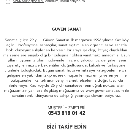
KVKK Sözleşmesi'ni
, okudum, kabul ediyorum.
GÜVEN SANAT
Sanatla iç içe 29 yıl... Güven Sanat'ın ilk mağazası 1996 yılında Kadıköy
açıldı. Profesyonel sanatçılar, sanat eğitimi alan öğrenciler ve sanatla
hobi düzeyinde ilgilenen herkesin bir araya geldiği, ihtiyaç duydukları
malzemelere erişebildiği bir buluşma noktası yaratmaktı amacımız. Uzun
yıllar müşterimiz olan müdavimlerimizle diyaloğumuz gelişirken yeni
ziyaretçilerimizi de beklentileri doğrultusunda, kaliteli ve fonksiyonel
ürünlerle buluşturduk. Bugün sanat, hobi ve kırtasiye kategorilerine dair
gelişmeleri yakından takip ederek müşterilerimizi en iyi ve en yeni ile
buluştururken kaliteli ürün ve iyi hizmet felsefemiz doğrultusunda
ilerlemeye, Kadıköy'de 26 yıldır sanatseverlerin uğrak noktası olan
mağazamızın yanı sıra Beşiktaş mağazamız ve www.guvensanat.com ile
sanatın renkli dünyasına ev sahipliği yapmaya devam ediyoruz.
MÜŞTERİ HİZMETLERİ
0543 818 01 42
BİZİ TAKİP EDİN