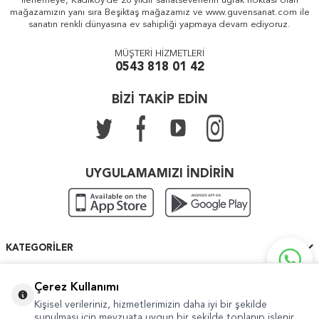
ilerlemeye, Kadıköy'de 26 yıldır sanatseverlerin uğrak noktası olan
mağazamızın yanı sıra Beşiktaş mağazamız ve www.guvensanat.com ile
sanatın renkli dünyasına ev sahipliği yapmaya devam ediyoruz.
MÜŞTERİ HİZMETLERİ
0543 818 01 42
BİZİ TAKİP EDİN
UYGULAMAMIZI İNDİRİN
KATEGORILER
ÖNEMLI BILGILER
Çerez Kullanımı
Kişisel verileriniz, hizmetlerimizin daha iyi bir şekilde
HIZLI ERIŞIM
sunulması için mevzuata uygun bir şekilde toplanıp işlenir.