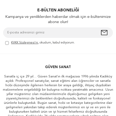
E-BÜLTEN ABONELIĞI
Kampanya ve yeniliklerden haberdar olmak için e-bültenimize
abone olun!
KVKK Sözleşmesi'ni
, okudum, kabul ediyorum.
GÜVEN SANAT
Sanatla iç içe 29 yıl... Güven Sanat'ın ilk mağazası 1996 yılında Kadıköy
açıldı. Profesyonel sanatçılar, sanat eğitimi alan öğrenciler ve sanatla
hobi düzeyinde ilgilenen herkesin bir araya geldiği, ihtiyaç duydukları
malzemelere erişebildiği bir buluşma noktası yaratmaktı amacımız. Uzun
yıllar müşterimiz olan müdavimlerimizle diyaloğumuz gelişirken yeni
ziyaretçilerimizi de beklentileri doğrultusunda, kaliteli ve fonksiyonel
ürünlerle buluşturduk. Bugün sanat, hobi ve kırtasiye kategorilerine dair
gelişmeleri yakından takip ederek müşterilerimizi en iyi ve en yeni ile
buluştururken kaliteli ürün ve iyi hizmet felsefemiz doğrultusunda