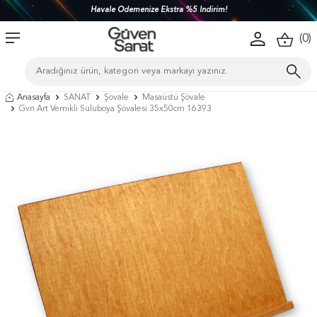
Havale Ödemenize Ekstra %5 İndirim!
(
0
)
Anasayfa
SANAT
Şövale
Masaüstü Şövale
Gvn Art Vernikli Suluboya Şövalesi 35x50cm 16393