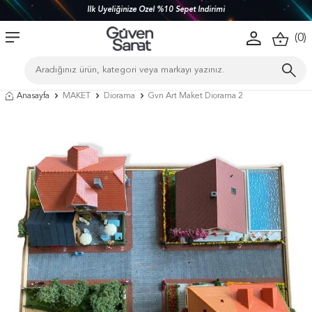
İlk Üyeliğinize Özel %10 Sepet İndirimi
(
0
)
Anasayfa
MAKET
Diorama
Gvn Art Maket Diorama 2