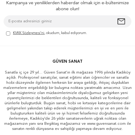
Kampanya ve yeniliklerden haberdar olmak için e-bültenimize
abone olun!
KVKK Sözleşmesi'ni
, okudum, kabul ediyorum.
GÜVEN SANAT
Sanatla iç içe 29 yıl... Güven Sanat'ın ilk mağazası 1996 yılında Kadıköy
açıldı. Profesyonel sanatçılar, sanat eğitimi alan öğrenciler ve sanatla
hobi düzeyinde ilgilenen herkesin bir araya geldiği, ihtiyaç duydukları
malzemelere erişebildiği bir buluşma noktası yaratmaktı amacımız. Uzun
yıllar müşterimiz olan müdavimlerimizle diyaloğumuz gelişirken yeni
ziyaretçilerimizi de beklentileri doğrultusunda, kaliteli ve fonksiyonel
ürünlerle buluşturduk. Bugün sanat, hobi ve kırtasiye kategorilerine dair
gelişmeleri yakından takip ederek müşterilerimizi en iyi ve en yeni ile
buluştururken kaliteli ürün ve iyi hizmet felsefemiz doğrultusunda
ilerlemeye, Kadıköy'de 26 yıldır sanatseverlerin uğrak noktası olan
mağazamızın yanı sıra Beşiktaş mağazamız ve www.guvensanat.com ile
sanatın renkli dünyasına ev sahipliği yapmaya devam ediyoruz.