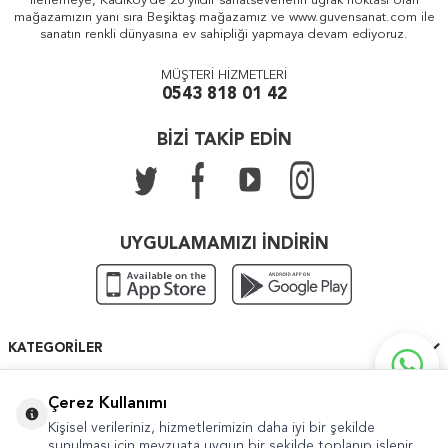
ilerlemeye, Kadıköy'de 26 yıldır sanatseverlerin uğrak noktası olan
mağazamızın yanı sıra Beşiktaş mağazamız ve www.guvensanat.com ile
sanatın renkli dünyasına ev sahipliği yapmaya devam ediyoruz.
MÜŞTERİ HİZMETLERİ
0543 818 01 42
BİZİ TAKİP EDİN
UYGULAMAMIZI İNDİRİN
KATEGORILER
ÖNEMLI BILGILER
Çerez Kullanımı
Kişisel verileriniz, hizmetlerimizin daha iyi bir şekilde
HIZLI ERIŞIM
sunulması için mevzuata uygun bir şekilde toplanıp işlenir.