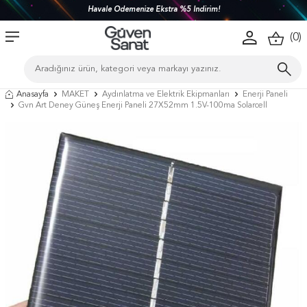
Havale Ödemenize Ekstra %5 İndirim!
(
0
)
Anasayfa
MAKET
Aydınlatma ve Elektrik Ekipmanları
Enerji Paneli
Gvn Art Deney Güneş Enerji Paneli 27X52mm 1.5V-100ma Solarcell