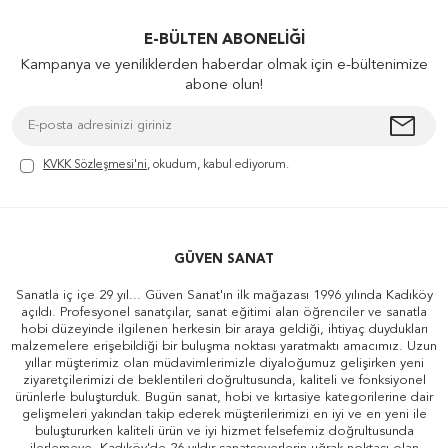
E-BÜLTEN ABONELIĞI
Kampanya ve yeniliklerden haberdar olmak için e-bültenimize
abone olun!
KVKK Sözleşmesi'ni
, okudum, kabul ediyorum.
GÜVEN SANAT
Sanatla iç içe 29 yıl... Güven Sanat'ın ilk mağazası 1996 yılında Kadıköy
açıldı. Profesyonel sanatçılar, sanat eğitimi alan öğrenciler ve sanatla
hobi düzeyinde ilgilenen herkesin bir araya geldiği, ihtiyaç duydukları
malzemelere erişebildiği bir buluşma noktası yaratmaktı amacımız. Uzun
yıllar müşterimiz olan müdavimlerimizle diyaloğumuz gelişirken yeni
ziyaretçilerimizi de beklentileri doğrultusunda, kaliteli ve fonksiyonel
ürünlerle buluşturduk. Bugün sanat, hobi ve kırtasiye kategorilerine dair
gelişmeleri yakından takip ederek müşterilerimizi en iyi ve en yeni ile
buluştururken kaliteli ürün ve iyi hizmet felsefemiz doğrultusunda