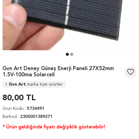
Gvn Art Deney Güneş Enerji Paneli 27X52mm
1.5V-100ma Solarcell
Gvn Art
marka tüm ürünler
80,00
TL
Ürün Kodu :
5734491
Barkod :
2300001389271
* Ürün geldiğinde fiyatı değişiklik gösterebilir!