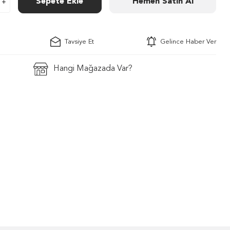
Sepete Ekle
Hemen Satın Al
Tavsiye Et
Gelince Haber Ver
Hangi Mağazada Var?