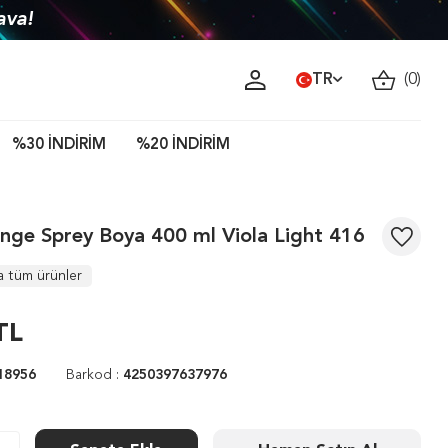
ava!
TR
(
0
)
%30 İNDİRİM
%20 İNDİRİM
nge Sprey Boya 400 ml Viola Light 416
a tüm ürünler
TL
18956
Barkod :
4250397637976