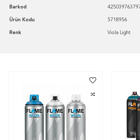
Barkod
42503976379
Ürün Kodu
5718956
Renk
Viola Light