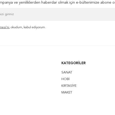
panya ve yeniliklerden haberdar olmak için e-bültenimize abone o
mesi'ni
, okudum, kabul ediyorum.
KATEGORILER
SANAT
HOBİ
KIRTASİYE
MAKET