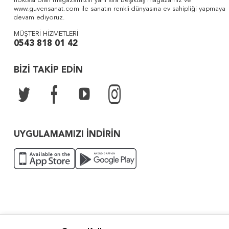
noktası olan mağazamızın yanı sıra Beşiktaş mağazamız ve
www.guvensanat.com ile sanatın renkli dünyasına ev sahipliği yapmaya
devam ediyoruz.
MÜŞTERİ HİZMETLERİ
0543 818 01 42
BİZİ TAKİP EDİN
UYGULAMAMIZI İNDİRİN