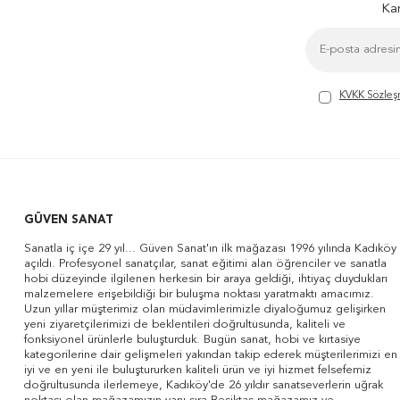
Kam
KVKK Sözleş
GÜVEN SANAT
Sanatla iç içe 29 yıl... Güven Sanat'ın ilk mağazası 1996 yılında Kadıköy
açıldı. Profesyonel sanatçılar, sanat eğitimi alan öğrenciler ve sanatla
hobi düzeyinde ilgilenen herkesin bir araya geldiği, ihtiyaç duydukları
malzemelere erişebildiği bir buluşma noktası yaratmaktı amacımız.
Uzun yıllar müşterimiz olan müdavimlerimizle diyaloğumuz gelişirken
yeni ziyaretçilerimizi de beklentileri doğrultusunda, kaliteli ve
fonksiyonel ürünlerle buluşturduk. Bugün sanat, hobi ve kırtasiye
kategorilerine dair gelişmeleri yakından takip ederek müşterilerimizi en
iyi ve en yeni ile buluştururken kaliteli ürün ve iyi hizmet felsefemiz
doğrultusunda ilerlemeye, Kadıköy'de 26 yıldır sanatseverlerin uğrak