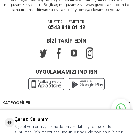
mağazamızın yanı sıra Beşiktaş mağazamız ve www.guvensanat.com ile
sanatın renkli dünyasına ev sahipliği yapmaya devam ediyoruz.
MÜŞTERİ HİZMETLERİ
0543 818 01 42
BİZİ TAKİP EDİN
UYGULAMAMIZI İNDİRİN
KATEGORILER
ÖNEMLI BILGILER
Çerez Kullanımı
Kişisel verileriniz, hizmetlerimizin daha iyi bir şekilde
HIZLI ERIŞIM
sunulması için mevzuata uygun bir şekilde toplanıp işlenir.