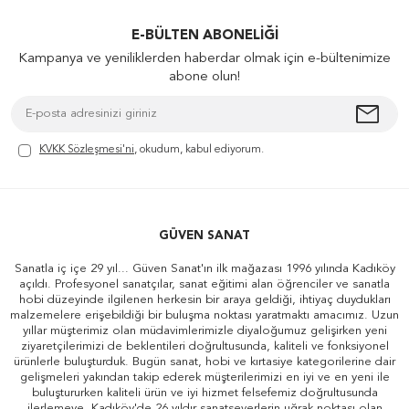
E-BÜLTEN ABONELIĞI
Kampanya ve yeniliklerden haberdar olmak için e-bültenimize
abone olun!
KVKK Sözleşmesi'ni
, okudum, kabul ediyorum.
GÜVEN SANAT
Sanatla iç içe 29 yıl... Güven Sanat'ın ilk mağazası 1996 yılında Kadıköy
açıldı. Profesyonel sanatçılar, sanat eğitimi alan öğrenciler ve sanatla
hobi düzeyinde ilgilenen herkesin bir araya geldiği, ihtiyaç duydukları
malzemelere erişebildiği bir buluşma noktası yaratmaktı amacımız. Uzun
yıllar müşterimiz olan müdavimlerimizle diyaloğumuz gelişirken yeni
ziyaretçilerimizi de beklentileri doğrultusunda, kaliteli ve fonksiyonel
ürünlerle buluşturduk. Bugün sanat, hobi ve kırtasiye kategorilerine dair
gelişmeleri yakından takip ederek müşterilerimizi en iyi ve en yeni ile
buluştururken kaliteli ürün ve iyi hizmet felsefemiz doğrultusunda
ilerlemeye, Kadıköy'de 26 yıldır sanatseverlerin uğrak noktası olan