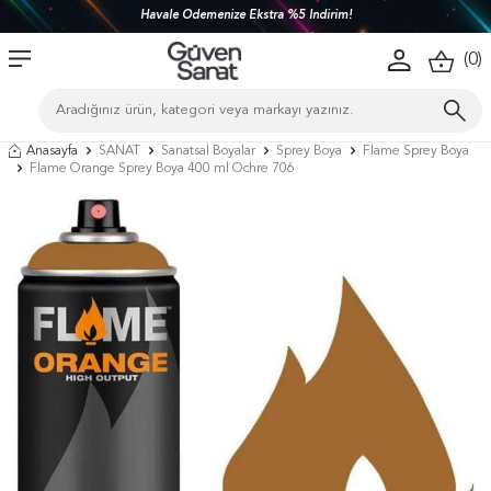
Havale Ödemenize Ekstra %5 İndirim!
(
0
)
Anasayfa
SANAT
Sanatsal Boyalar
Sprey Boya
Flame Sprey Boya
Flame Orange Sprey Boya 400 ml Ochre 706