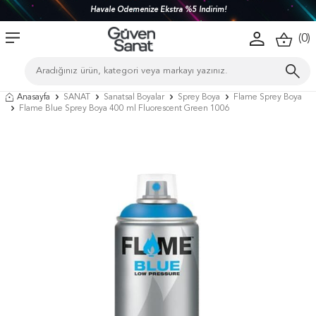
Havale Ödemenize Ekstra %5 İndirim!
(
0
)
Anasayfa
SANAT
Sanatsal Boyalar
Sprey Boya
Flame Sprey Boya
Flame Blue Sprey Boya 400 ml Fluorescent Green 1006