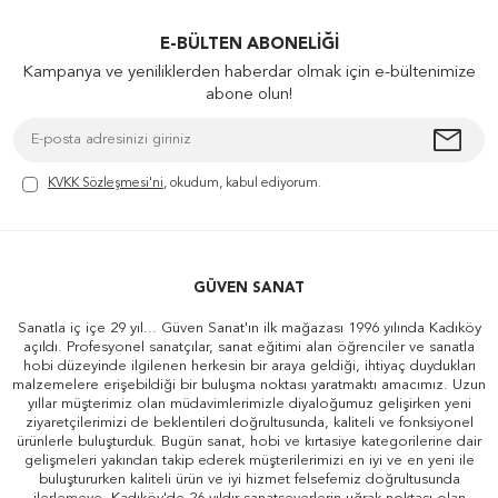
E-BÜLTEN ABONELIĞI
Kampanya ve yeniliklerden haberdar olmak için e-bültenimize
abone olun!
KVKK Sözleşmesi'ni
, okudum, kabul ediyorum.
GÜVEN SANAT
Sanatla iç içe 29 yıl... Güven Sanat'ın ilk mağazası 1996 yılında Kadıköy
açıldı. Profesyonel sanatçılar, sanat eğitimi alan öğrenciler ve sanatla
hobi düzeyinde ilgilenen herkesin bir araya geldiği, ihtiyaç duydukları
malzemelere erişebildiği bir buluşma noktası yaratmaktı amacımız. Uzun
yıllar müşterimiz olan müdavimlerimizle diyaloğumuz gelişirken yeni
ziyaretçilerimizi de beklentileri doğrultusunda, kaliteli ve fonksiyonel
ürünlerle buluşturduk. Bugün sanat, hobi ve kırtasiye kategorilerine dair
gelişmeleri yakından takip ederek müşterilerimizi en iyi ve en yeni ile
buluştururken kaliteli ürün ve iyi hizmet felsefemiz doğrultusunda