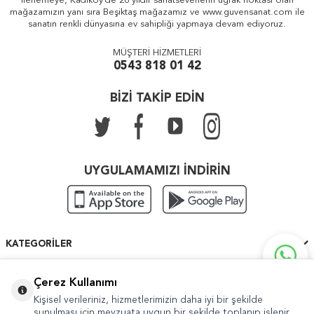
ilerlemeye, Kadıköy'de 26 yıldır sanatseverlerin uğrak noktası olan
mağazamızın yanı sıra Beşiktaş mağazamız ve www.guvensanat.com ile
sanatın renkli dünyasına ev sahipliği yapmaya devam ediyoruz.
MÜŞTERİ HİZMETLERİ
0543 818 01 42
BİZİ TAKİP EDİN
UYGULAMAMIZI İNDİRİN
KATEGORILER
ÖNEMLI BILGILER
Çerez Kullanımı
Kişisel verileriniz, hizmetlerimizin daha iyi bir şekilde
HIZLI ERIŞIM
sunulması için mevzuata uygun bir şekilde toplanıp işlenir.