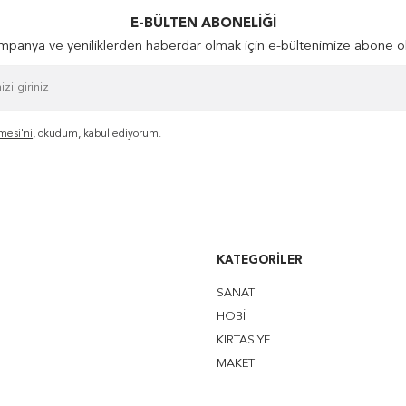
E-BÜLTEN ABONELIĞI
panya ve yeniliklerden haberdar olmak için e-bültenimize abone o
mesi'ni
, okudum, kabul ediyorum.
KATEGORILER
SANAT
HOBİ
KIRTASİYE
MAKET