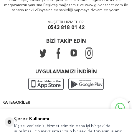
ilerlemeye, Kadıköy'de 26 yıldır sanatseverlerin uğrak noktası olan
mağazamızın yanı sıra Beşiktaş mağazamız ve www.guvensanat.com ile
sanatın renkli dünyasına ev sahipliği yapmaya devam ediyoruz.
MÜŞTERİ HİZMETLERİ
0543 818 01 42
BİZİ TAKİP EDİN
UYGULAMAMIZI İNDİRİN
KATEGORILER
ÖNEMLI BILGILER
Çerez Kullanımı
Kişisel verileriniz, hizmetlerimizin daha iyi bir şekilde
HIZLI ERIŞIM
sunulması için mevzuata uygun bir şekilde toplanıp işlenir.