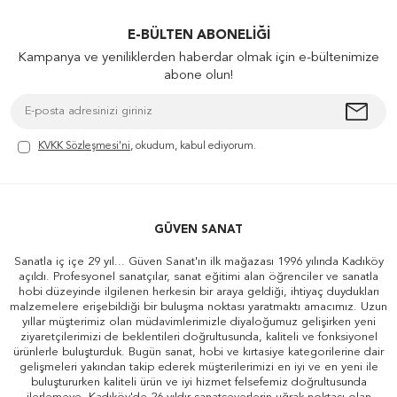
E-BÜLTEN ABONELIĞI
Kampanya ve yeniliklerden haberdar olmak için e-bültenimize
abone olun!
KVKK Sözleşmesi'ni
, okudum, kabul ediyorum.
GÜVEN SANAT
Sanatla iç içe 29 yıl... Güven Sanat'ın ilk mağazası 1996 yılında Kadıköy
açıldı. Profesyonel sanatçılar, sanat eğitimi alan öğrenciler ve sanatla
hobi düzeyinde ilgilenen herkesin bir araya geldiği, ihtiyaç duydukları
malzemelere erişebildiği bir buluşma noktası yaratmaktı amacımız. Uzun
yıllar müşterimiz olan müdavimlerimizle diyaloğumuz gelişirken yeni
ziyaretçilerimizi de beklentileri doğrultusunda, kaliteli ve fonksiyonel
ürünlerle buluşturduk. Bugün sanat, hobi ve kırtasiye kategorilerine dair
gelişmeleri yakından takip ederek müşterilerimizi en iyi ve en yeni ile
buluştururken kaliteli ürün ve iyi hizmet felsefemiz doğrultusunda