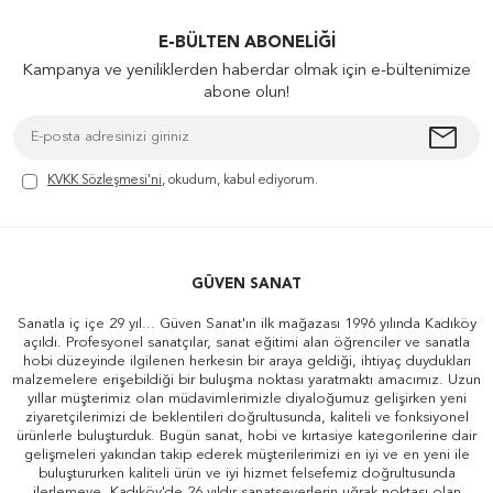
E-BÜLTEN ABONELIĞI
Kampanya ve yeniliklerden haberdar olmak için e-bültenimize
abone olun!
KVKK Sözleşmesi'ni
, okudum, kabul ediyorum.
GÜVEN SANAT
Sanatla iç içe 29 yıl... Güven Sanat'ın ilk mağazası 1996 yılında Kadıköy
açıldı. Profesyonel sanatçılar, sanat eğitimi alan öğrenciler ve sanatla
hobi düzeyinde ilgilenen herkesin bir araya geldiği, ihtiyaç duydukları
malzemelere erişebildiği bir buluşma noktası yaratmaktı amacımız. Uzun
yıllar müşterimiz olan müdavimlerimizle diyaloğumuz gelişirken yeni
ziyaretçilerimizi de beklentileri doğrultusunda, kaliteli ve fonksiyonel
ürünlerle buluşturduk. Bugün sanat, hobi ve kırtasiye kategorilerine dair
gelişmeleri yakından takip ederek müşterilerimizi en iyi ve en yeni ile
buluştururken kaliteli ürün ve iyi hizmet felsefemiz doğrultusunda
ilerlemeye, Kadıköy'de 26 yıldır sanatseverlerin uğrak noktası olan