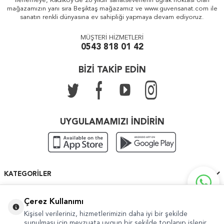
ilerlemeye, Kadıköy'de 26 yıldır sanatseverlerin uğrak noktası olan
mağazamızın yanı sıra Beşiktaş mağazamız ve www.guvensanat.com ile
sanatın renkli dünyasına ev sahipliği yapmaya devam ediyoruz.
MÜŞTERİ HİZMETLERİ
0543 818 01 42
BİZİ TAKİP EDİN
UYGULAMAMIZI İNDİRİN
KATEGORILER
ÖNEMLI BILGILER
Çerez Kullanımı
Kişisel verileriniz, hizmetlerimizin daha iyi bir şekilde
HIZLI ERIŞIM
sunulması için mevzuata uygun bir şekilde toplanıp işlenir.