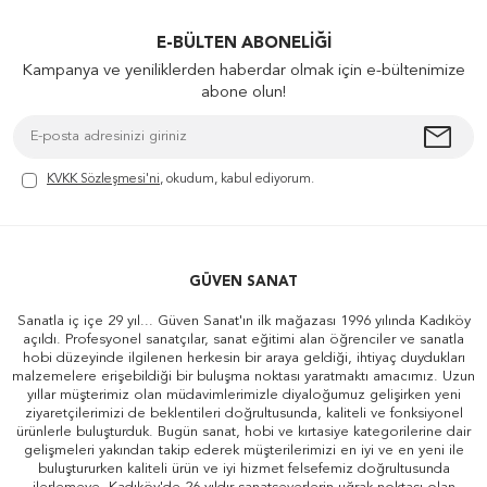
E-BÜLTEN ABONELIĞI
Kampanya ve yeniliklerden haberdar olmak için e-bültenimize
abone olun!
KVKK Sözleşmesi'ni
, okudum, kabul ediyorum.
GÜVEN SANAT
Sanatla iç içe 29 yıl... Güven Sanat'ın ilk mağazası 1996 yılında Kadıköy
açıldı. Profesyonel sanatçılar, sanat eğitimi alan öğrenciler ve sanatla
hobi düzeyinde ilgilenen herkesin bir araya geldiği, ihtiyaç duydukları
malzemelere erişebildiği bir buluşma noktası yaratmaktı amacımız. Uzun
yıllar müşterimiz olan müdavimlerimizle diyaloğumuz gelişirken yeni
ziyaretçilerimizi de beklentileri doğrultusunda, kaliteli ve fonksiyonel
ürünlerle buluşturduk. Bugün sanat, hobi ve kırtasiye kategorilerine dair
gelişmeleri yakından takip ederek müşterilerimizi en iyi ve en yeni ile
buluştururken kaliteli ürün ve iyi hizmet felsefemiz doğrultusunda