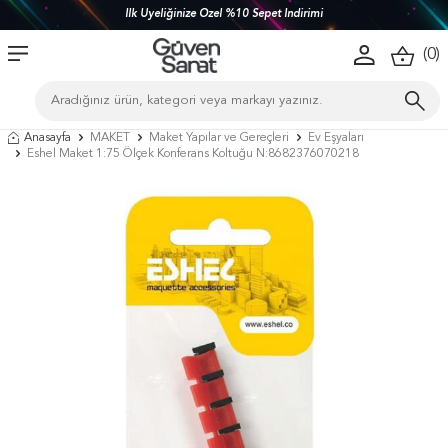
İlk Üyeliğinize Özel %10 Sepet İndirimi
(
0
)
Anasayfa
MAKET
Maket Yapılar ve Gereçleri
Ev Eşyaları
Eshel Maket 1:75 Ölçek Konferans Koltuğu N:8682376070218