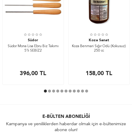
Südor
Koza Sanat
Südor Mona Lisa Ebru Biz Takımı
Koza Benmari Sığır Ödü (Kokusuz)
5'li SEBİZ2
250 cc
396,00
TL
158,00
TL
E-BÜLTEN ABONELIĞI
Kampanya ve yeniliklerden haberdar olmak için e-bültenimize
abone olun!