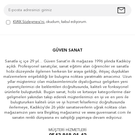
KVKK Sözleşmesi'ni
, okudum, kabul ediyorum.
GÜVEN SANAT
Sanatla iç içe 29 yıl... Güven Sanat'ın ilk mağazası 1996 yılında Kadıköy
açıldı. Profesyonel sanatçılar, sanat eğitimi alan öğrenciler ve sanatla
hobi düzeyinde ilgilenen herkesin bir araya geldiği, ihtiyaç duydukları
malzemelere erişebildiği bir buluşma noktası yaratmaktı amacımız. Uzun
yıllar müşterimiz olan müdavimlerimizle diyaloğumuz gelişirken yeni
ziyaretçilerimizi de beklentileri doğrultusunda, kaliteli ve fonksiyonel
ürünlerle buluşturduk. Bugün sanat, hobi ve kırtasiye kategorilerine dair
gelişmeleri yakından takip ederek müşterilerimizi en iyi ve en yeni ile
buluştururken kaliteli ürün ve iyi hizmet felsefemiz doğrultusunda
ilerlemeye, Kadıköy'de 26 yıldır sanatseverlerin uğrak noktası olan
mağazamızın yanı sıra Beşiktaş mağazamız ve www.guvensanat.com ile
sanatın renkli dünyasına ev sahipliği yapmaya devam ediyoruz.
MÜŞTERİ HİZMETLERİ