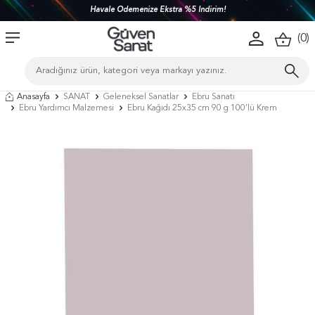
Havale Ödemenize Ekstra %5 İndirim!
(
0
)
Anasayfa
SANAT
Geleneksel Sanatlar
Ebru Sanatı
Ebru Yardımcı Malzemesi
Ebru Kağıdı 25x35 cm 90 g 100’lü Krem