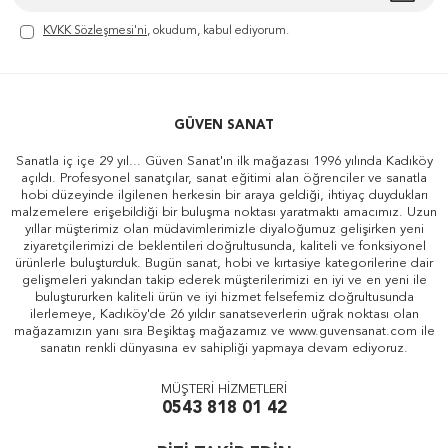
KVKK Sözleşmesi'ni
, okudum, kabul ediyorum.
GÜVEN SANAT
Sanatla iç içe 29 yıl... Güven Sanat'ın ilk mağazası 1996 yılında Kadıköy
açıldı. Profesyonel sanatçılar, sanat eğitimi alan öğrenciler ve sanatla
hobi düzeyinde ilgilenen herkesin bir araya geldiği, ihtiyaç duydukları
malzemelere erişebildiği bir buluşma noktası yaratmaktı amacımız. Uzun
yıllar müşterimiz olan müdavimlerimizle diyaloğumuz gelişirken yeni
ziyaretçilerimizi de beklentileri doğrultusunda, kaliteli ve fonksiyonel
ürünlerle buluşturduk. Bugün sanat, hobi ve kırtasiye kategorilerine dair
gelişmeleri yakından takip ederek müşterilerimizi en iyi ve en yeni ile
buluştururken kaliteli ürün ve iyi hizmet felsefemiz doğrultusunda
ilerlemeye, Kadıköy'de 26 yıldır sanatseverlerin uğrak noktası olan
mağazamızın yanı sıra Beşiktaş mağazamız ve www.guvensanat.com ile
sanatın renkli dünyasına ev sahipliği yapmaya devam ediyoruz.
MÜŞTERİ HİZMETLERİ
0543 818 01 42