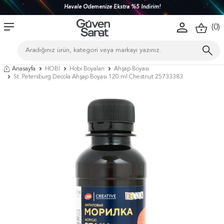
Havale Ödemenize Ekstra %5 İndirim!
(
0
)
Anasayfa
HOBİ
Hobi Boyaları
Ahşap Boyası
St. Petersburg Decola Ahşap Boyası 120 ml Chestnut 25733383