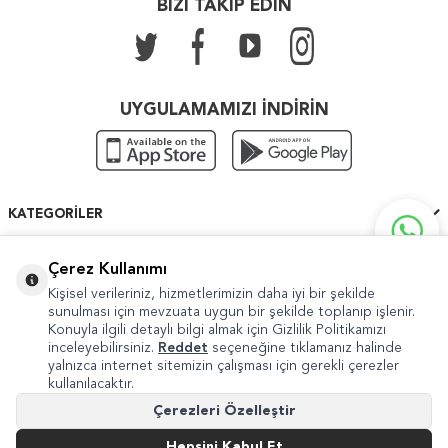
BİZİ TAKİP EDİN
UYGULAMAMIZI İNDİRİN
KATEGORILER
ÖNEMLI BILGILER
Çerez Kullanımı
Kişisel verileriniz, hizmetlerimizin daha iyi bir şekilde
HIZLI ERIŞIM
sunulması için mevzuata uygun bir şekilde toplanıp işlenir.
Konuyla ilgili detaylı bilgi almak için Gizlilik Politikamızı
inceleyebilirsiniz.
Reddet
seçeneğine tıklamanız halinde
yalnızca internet sitemizin çalışması için gerekli çerezler
kullanılacaktır.
Copyright © 2022 Güven Sanat
Çerezleri Özelleştir
Şikayet ve Önerileriniz İçin
internet@guvensanat.com
Hepsini Kabul Et