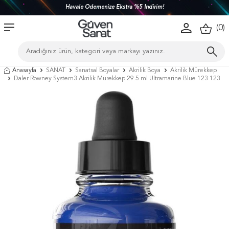
Havale Ödemenize Ekstra %5 İndirim!
(
0
)
Anasayfa
SANAT
Sanatsal Boyalar
Akrilik Boya
Akrilik Mürekkep
Daler Rowney System3 Akrilik Mürekkep 29.5 ml Ultramarine Blue 123 123