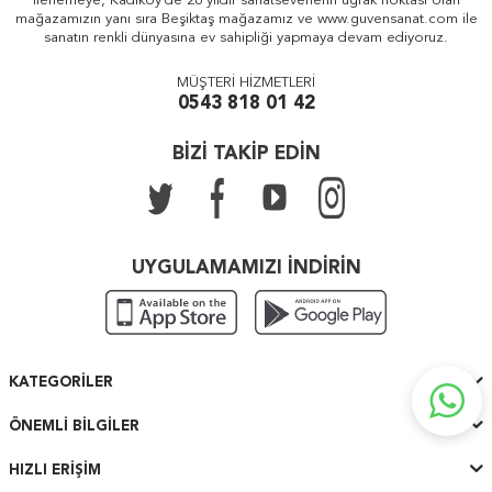
ilerlemeye, Kadıköy'de 26 yıldır sanatseverlerin uğrak noktası olan
mağazamızın yanı sıra Beşiktaş mağazamız ve www.guvensanat.com ile
sanatın renkli dünyasına ev sahipliği yapmaya devam ediyoruz.
MÜŞTERİ HİZMETLERİ
0543 818 01 42
BİZİ TAKİP EDİN
UYGULAMAMIZI İNDİRİN
KATEGORILER
ÖNEMLI BILGILER
HIZLI ERIŞIM