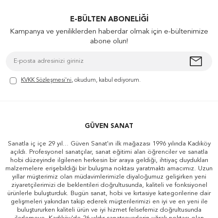
E-BÜLTEN ABONELIĞI
Kampanya ve yeniliklerden haberdar olmak için e-bültenimize
abone olun!
KVKK Sözleşmesi'ni
, okudum, kabul ediyorum.
GÜVEN SANAT
Sanatla iç içe 29 yıl... Güven Sanat'ın ilk mağazası 1996 yılında Kadıköy
açıldı. Profesyonel sanatçılar, sanat eğitimi alan öğrenciler ve sanatla
hobi düzeyinde ilgilenen herkesin bir araya geldiği, ihtiyaç duydukları
malzemelere erişebildiği bir buluşma noktası yaratmaktı amacımız. Uzun
yıllar müşterimiz olan müdavimlerimizle diyaloğumuz gelişirken yeni
ziyaretçilerimizi de beklentileri doğrultusunda, kaliteli ve fonksiyonel
ürünlerle buluşturduk. Bugün sanat, hobi ve kırtasiye kategorilerine dair
gelişmeleri yakından takip ederek müşterilerimizi en iyi ve en yeni ile
buluştururken kaliteli ürün ve iyi hizmet felsefemiz doğrultusunda