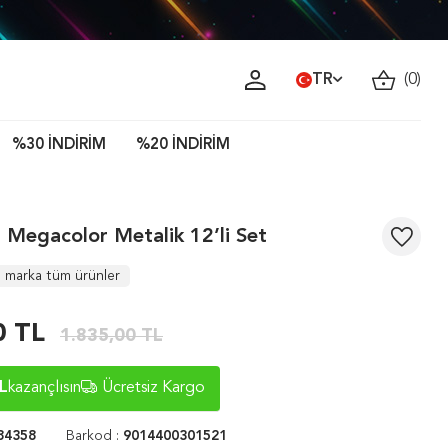
TR
(
0
)
%30 İNDİRİM
%20 İNDİRİM
 Megacolor Metalik 12’li Set
r
marka tüm ürünler
0
TL
1.835,00
TL
L
kazançlısın
Ücretsiz Kargo
84358
Barkod :
9014400301521