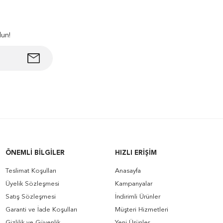
lun!
ÖNEMLI BILGILER
HIZLI ERIŞIM
Teslimat Koşulları
Anasayfa
Üyelik Sözleşmesi
Kampanyalar
Satış Sözleşmesi
İndirimli Ürünler
Garanti ve İade Koşulları
Müşteri Hizmetleri
Gizlilik ve Güvenlik
Yeni Ürünler