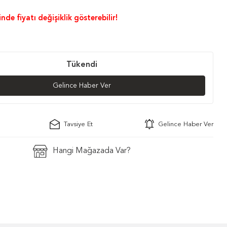
nde fiyatı değişiklik gösterebilir!
Tükendi
Gelince Haber Ver
Tavsiye Et
Gelince Haber Ver
Hangi Mağazada Var?