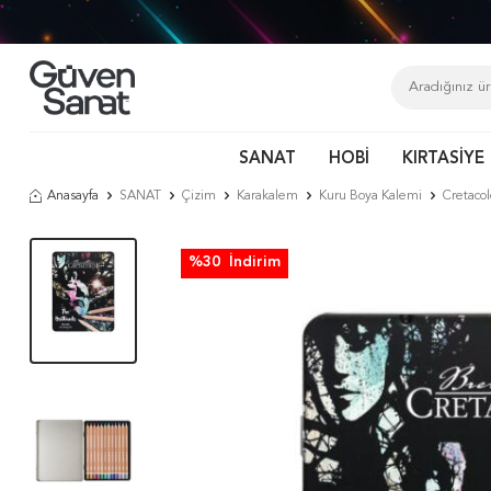
SANAT
HOBİ
KIRTASİYE
Anasayfa
SANAT
Çizim
Karakalem
Kuru Boya Kalemi
Cretacol
%
30
İndirim