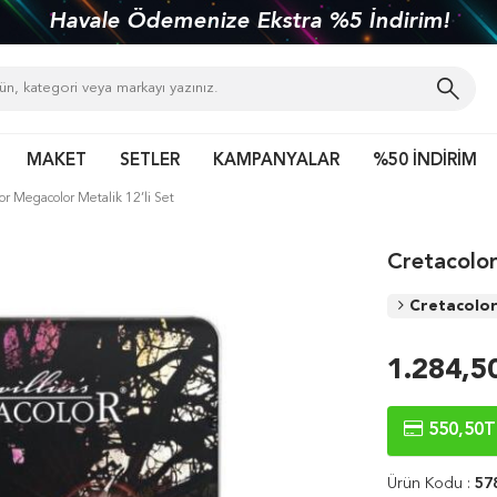
Havale Ödemenize Ekstra %5 İndirim!
MAKET
SETLER
KAMPANYALAR
%50 İNDİRİM
or Megacolor Metalik 12’li Set
Cretacolor
Cretacolo
1.284,5
550,50
T
Ürün Kodu :
57