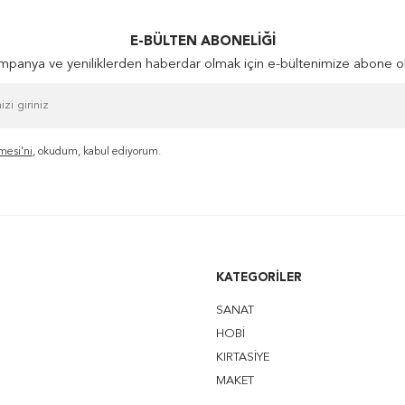
E-BÜLTEN ABONELIĞI
panya ve yeniliklerden haberdar olmak için e-bültenimize abone o
mesi'ni
, okudum, kabul ediyorum.
KATEGORILER
SANAT
HOBİ
KIRTASİYE
MAKET