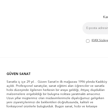
Kam
KVKK Sözleş
GÜVEN SANAT
Sanatla iç içe 29 yıl... Güven Sanat'ın ilk mağazası 1996 yılında Kadıköy
açıldı. Profesyonel sanatçılar, sanat eğitimi alan öğrenciler ve sanatla
hobi düzeyinde ilgilenen herkesin bir araya geldiği, ihtiyaç duydukları
malzemelere erişebildiği bir buluşma noktası yaratmaktı amacımız.
Uzun yıllar müşterimiz olan müdavimlerimizle diyaloğumuz gelişirken
yeni ziyaretçilerimizi de beklentileri doğrultusunda, kaliteli ve
fonksiyonel ürünlerle buluşturduk. Bugün sanat, hobi ve kırtasiye