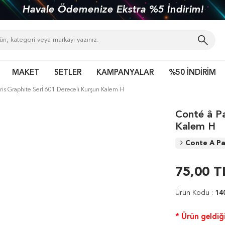
Havale Ödemenize Ekstra %5 İndirim!
MAKET
SETLER
KAMPANYALAR
%50 İNDİRİM
ris Graphite Serİ 601 Dereceli Kurşun Kalem H
Conté â Pa
Kalem H
Conte A Pa
75,00
T
Ürün Kodu :
14
* Ürün geldiği