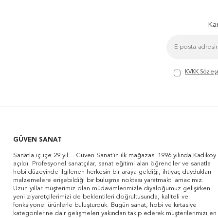
Kam
KVKK Sözleş
GÜVEN SANAT
Sanatla iç içe 29 yıl... Güven Sanat'ın ilk mağazası 1996 yılında Kadıköy
açıldı. Profesyonel sanatçılar, sanat eğitimi alan öğrenciler ve sanatla
hobi düzeyinde ilgilenen herkesin bir araya geldiği, ihtiyaç duydukları
malzemelere erişebildiği bir buluşma noktası yaratmaktı amacımız.
Uzun yıllar müşterimiz olan müdavimlerimizle diyaloğumuz gelişirken
yeni ziyaretçilerimizi de beklentileri doğrultusunda, kaliteli ve
fonksiyonel ürünlerle buluşturduk. Bugün sanat, hobi ve kırtasiye
kategorilerine dair gelişmeleri yakından takip ederek müşterilerimizi en