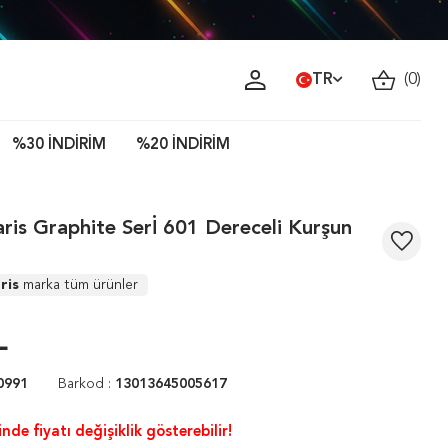
TR
(
0
)
%30 İNDİRİM
%20 İNDİRİM
ris Graphite Serİ 601 Dereceli Kurşun
ris
marka tüm ürünler
L
0991
Barkod :
13013645005617
nde fiyatı değişiklik gösterebilir!