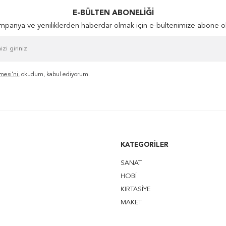
E-BÜLTEN ABONELIĞI
panya ve yeniliklerden haberdar olmak için e-bültenimize abone o
mesi'ni
, okudum, kabul ediyorum.
KATEGORILER
SANAT
HOBİ
KIRTASİYE
MAKET