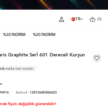
TR
(
0
)
%30 İNDİRİM
%20 İNDİRİM
ris Graphite Serİ 601 Dereceli Kurşun
ris
marka tüm ürünler
L
76916
Barkod :
13013645006423
nde fiyatı değişiklik gösterebilir!