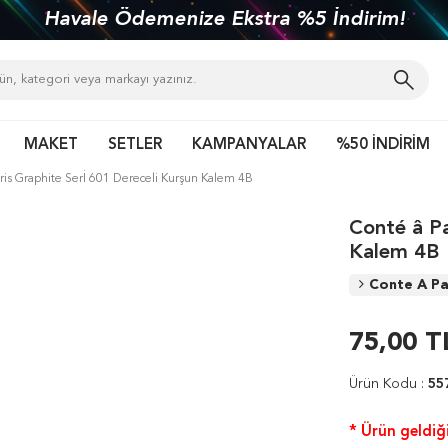
Havale Ödemenize Ekstra %5 İndirim!
MAKET
SETLER
KAMPANYALAR
%50 İNDİRİM
ris Graphite Serİ 601 Dereceli Kurşun Kalem 4B
Conté â Pa
Kalem 4B
Conte A Pa
75,00
T
Ürün Kodu :
55
* Ürün geldiği