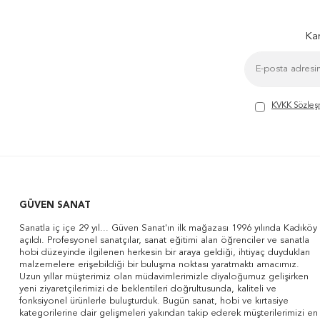
Kam
KVKK Sözleş
GÜVEN SANAT
Sanatla iç içe 29 yıl... Güven Sanat'ın ilk mağazası 1996 yılında Kadıköy
açıldı. Profesyonel sanatçılar, sanat eğitimi alan öğrenciler ve sanatla
hobi düzeyinde ilgilenen herkesin bir araya geldiği, ihtiyaç duydukları
malzemelere erişebildiği bir buluşma noktası yaratmaktı amacımız.
Uzun yıllar müşterimiz olan müdavimlerimizle diyaloğumuz gelişirken
yeni ziyaretçilerimizi de beklentileri doğrultusunda, kaliteli ve
fonksiyonel ürünlerle buluşturduk. Bugün sanat, hobi ve kırtasiye
kategorilerine dair gelişmeleri yakından takip ederek müşterilerimizi en