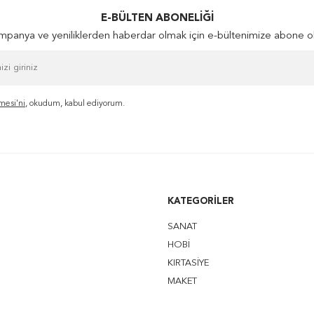
E-BÜLTEN ABONELIĞI
panya ve yeniliklerden haberdar olmak için e-bültenimize abone o
mesi'ni
, okudum, kabul ediyorum.
KATEGORILER
SANAT
HOBİ
KIRTASİYE
MAKET