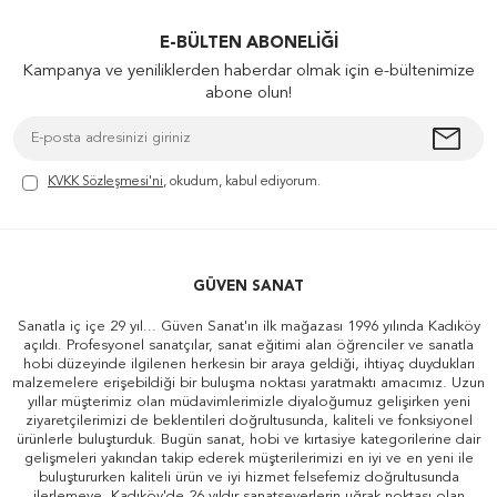
E-BÜLTEN ABONELIĞI
Kampanya ve yeniliklerden haberdar olmak için e-bültenimize
abone olun!
KVKK Sözleşmesi'ni
, okudum, kabul ediyorum.
GÜVEN SANAT
Sanatla iç içe 29 yıl... Güven Sanat'ın ilk mağazası 1996 yılında Kadıköy
açıldı. Profesyonel sanatçılar, sanat eğitimi alan öğrenciler ve sanatla
hobi düzeyinde ilgilenen herkesin bir araya geldiği, ihtiyaç duydukları
malzemelere erişebildiği bir buluşma noktası yaratmaktı amacımız. Uzun
yıllar müşterimiz olan müdavimlerimizle diyaloğumuz gelişirken yeni
ziyaretçilerimizi de beklentileri doğrultusunda, kaliteli ve fonksiyonel
ürünlerle buluşturduk. Bugün sanat, hobi ve kırtasiye kategorilerine dair
gelişmeleri yakından takip ederek müşterilerimizi en iyi ve en yeni ile
buluştururken kaliteli ürün ve iyi hizmet felsefemiz doğrultusunda
ilerlemeye, Kadıköy'de 26 yıldır sanatseverlerin uğrak noktası olan