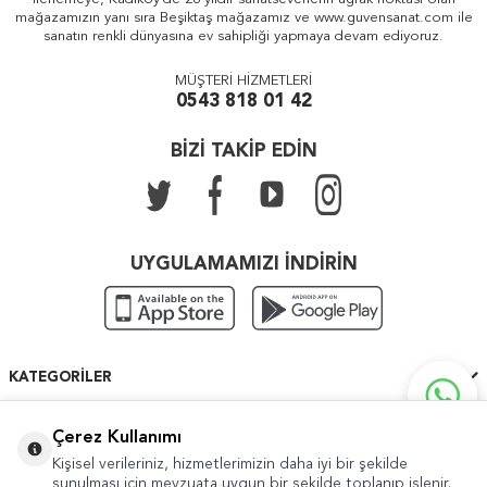
mağazamızın yanı sıra Beşiktaş mağazamız ve www.guvensanat.com ile
sanatın renkli dünyasına ev sahipliği yapmaya devam ediyoruz.
MÜŞTERİ HİZMETLERİ
0543 818 01 42
BİZİ TAKİP EDİN
UYGULAMAMIZI İNDİRİN
KATEGORILER
ÖNEMLI BILGILER
Çerez Kullanımı
Kişisel verileriniz, hizmetlerimizin daha iyi bir şekilde
HIZLI ERIŞIM
sunulması için mevzuata uygun bir şekilde toplanıp işlenir.