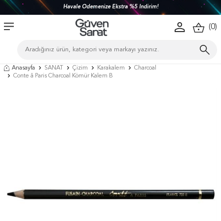
Havale Ödemenize Ekstra %5 İndirim!
(
0
)
Anasayfa
SANAT
Çizim
Karakalem
Charcoal
Conte â Paris Charcoal Kömür Kalem B