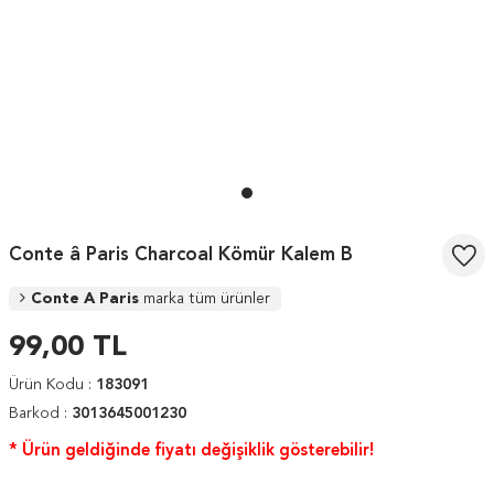
Conte â Paris Charcoal Kömür Kalem B
Conte A Paris
marka tüm ürünler
99,00
TL
Ürün Kodu :
183091
Barkod :
3013645001230
* Ürün geldiğinde fiyatı değişiklik gösterebilir!