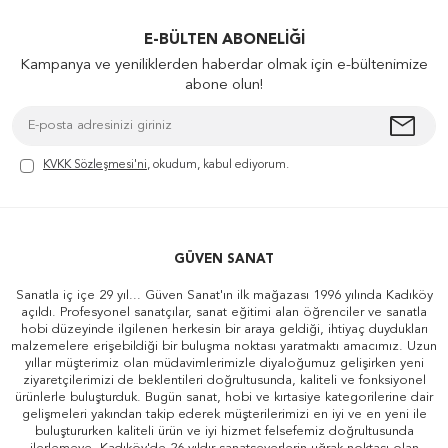
E-BÜLTEN ABONELIĞI
Kampanya ve yeniliklerden haberdar olmak için e-bültenimize
abone olun!
KVKK Sözleşmesi'ni
, okudum, kabul ediyorum.
GÜVEN SANAT
Sanatla iç içe 29 yıl... Güven Sanat'ın ilk mağazası 1996 yılında Kadıköy
açıldı. Profesyonel sanatçılar, sanat eğitimi alan öğrenciler ve sanatla
hobi düzeyinde ilgilenen herkesin bir araya geldiği, ihtiyaç duydukları
malzemelere erişebildiği bir buluşma noktası yaratmaktı amacımız. Uzun
yıllar müşterimiz olan müdavimlerimizle diyaloğumuz gelişirken yeni
ziyaretçilerimizi de beklentileri doğrultusunda, kaliteli ve fonksiyonel
ürünlerle buluşturduk. Bugün sanat, hobi ve kırtasiye kategorilerine dair
gelişmeleri yakından takip ederek müşterilerimizi en iyi ve en yeni ile
buluştururken kaliteli ürün ve iyi hizmet felsefemiz doğrultusunda