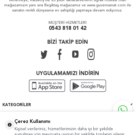
ilerlemeye, Kadıköy'de 26 yıldır sanatseverlerin uğrak noktası olan
mağazamızın yanı sıra Beşiktaş mağazamız ve www.guvensanat.com ile
sanatın renkli dünyasına ev sahipliği yapmaya devam ediyoruz.
MÜŞTERİ HİZMETLERİ
0543 818 01 42
BİZİ TAKİP EDİN
UYGULAMAMIZI İNDİRİN
KATEGORILER
ÖNEMLI BILGILER
Çerez Kullanımı
Kişisel verileriniz, hizmetlerimizin daha iyi bir şekilde
HIZLI ERIŞIM
sunulması için mevzuata uygun bir şekilde toplanıp işlenir.