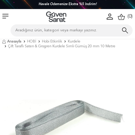
Havale Ödemenize Ekstra %5 İndirim!
(
0
)
Anasayfa
HOBİ
Hobi Etkinlik
Kurdele
Çift Taraflı Saten & Grogren Kurdele Simli Gümüş 20 mm 10 Metre