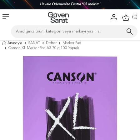
Havale Ödemenize Ekstra %5 İndirim!
(
0
)
Anasayfa
SANAT
Defter
Marker Pad
Canson XL Marker Pad A3 70 g 100 Yaprak