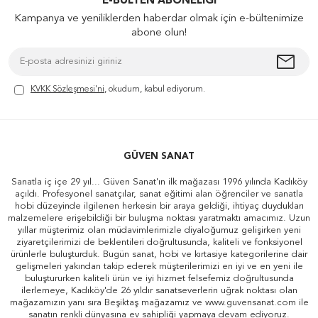
E-BÜLTEN ABONELIĞI
Kampanya ve yeniliklerden haberdar olmak için e-bültenimize
abone olun!
KVKK Sözleşmesi'ni
, okudum, kabul ediyorum.
GÜVEN SANAT
Sanatla iç içe 29 yıl... Güven Sanat'ın ilk mağazası 1996 yılında Kadıköy
açıldı. Profesyonel sanatçılar, sanat eğitimi alan öğrenciler ve sanatla
hobi düzeyinde ilgilenen herkesin bir araya geldiği, ihtiyaç duydukları
malzemelere erişebildiği bir buluşma noktası yaratmaktı amacımız. Uzun
yıllar müşterimiz olan müdavimlerimizle diyaloğumuz gelişirken yeni
ziyaretçilerimizi de beklentileri doğrultusunda, kaliteli ve fonksiyonel
ürünlerle buluşturduk. Bugün sanat, hobi ve kırtasiye kategorilerine dair
gelişmeleri yakından takip ederek müşterilerimizi en iyi ve en yeni ile
buluştururken kaliteli ürün ve iyi hizmet felsefemiz doğrultusunda
ilerlemeye, Kadıköy'de 26 yıldır sanatseverlerin uğrak noktası olan
mağazamızın yanı sıra Beşiktaş mağazamız ve www.guvensanat.com ile
sanatın renkli dünyasına ev sahipliği yapmaya devam ediyoruz.