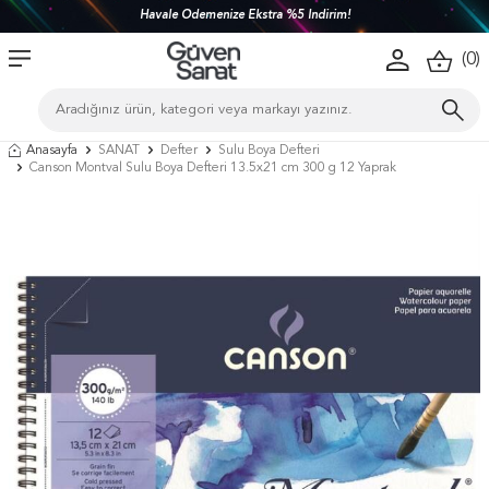
Havale Ödemenize Ekstra %5 İndirim!
(
0
)
Anasayfa
SANAT
Defter
Sulu Boya Defteri
Canson Montval Sulu Boya Defteri 13.5x21 cm 300 g 12 Yaprak