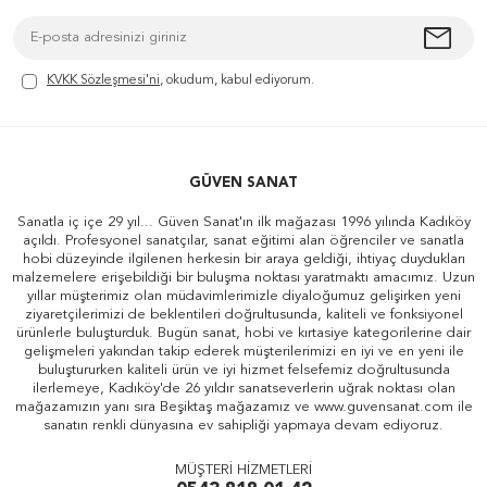
KVKK Sözleşmesi'ni
, okudum, kabul ediyorum.
GÜVEN SANAT
Sanatla iç içe 29 yıl... Güven Sanat'ın ilk mağazası 1996 yılında Kadıköy
açıldı. Profesyonel sanatçılar, sanat eğitimi alan öğrenciler ve sanatla
hobi düzeyinde ilgilenen herkesin bir araya geldiği, ihtiyaç duydukları
malzemelere erişebildiği bir buluşma noktası yaratmaktı amacımız. Uzun
yıllar müşterimiz olan müdavimlerimizle diyaloğumuz gelişirken yeni
ziyaretçilerimizi de beklentileri doğrultusunda, kaliteli ve fonksiyonel
ürünlerle buluşturduk. Bugün sanat, hobi ve kırtasiye kategorilerine dair
gelişmeleri yakından takip ederek müşterilerimizi en iyi ve en yeni ile
buluştururken kaliteli ürün ve iyi hizmet felsefemiz doğrultusunda
ilerlemeye, Kadıköy'de 26 yıldır sanatseverlerin uğrak noktası olan
mağazamızın yanı sıra Beşiktaş mağazamız ve www.guvensanat.com ile
sanatın renkli dünyasına ev sahipliği yapmaya devam ediyoruz.
MÜŞTERİ HİZMETLERİ