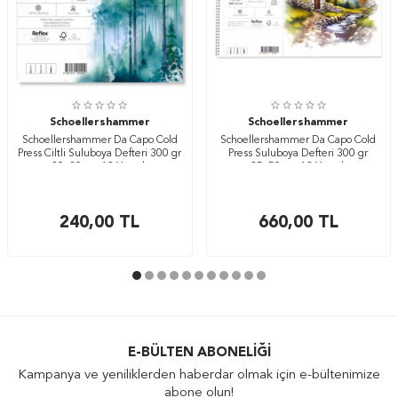
Schoellershammer
Schoellershammer
Schoellershammer Da Capo Cold
Schoellershammer Da Capo Cold
Press Ciltli Suluboya Defteri 300 gr
Press Suluboya Defteri 300 gr
20x20 cm 12 Yaprak
35x50 cm 12 Yaprak
240,00
TL
660,00
TL
E-BÜLTEN ABONELIĞI
Kampanya ve yeniliklerden haberdar olmak için e-bültenimize
abone olun!