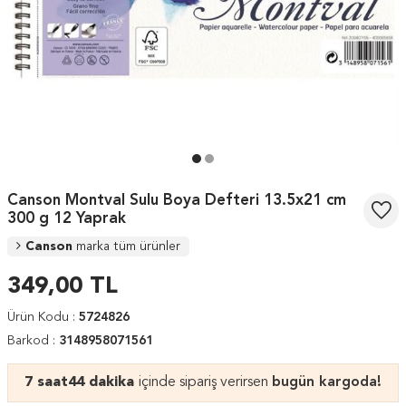
Canson Montval Sulu Boya Defteri 13.5x21 cm
300 g 12 Yaprak
Canson
marka tüm ürünler
349,00
TL
Ürün Kodu :
5724826
Barkod :
3148958071561
7 saat
44 dakika
içinde sipariş verirsen
bugün kargoda!