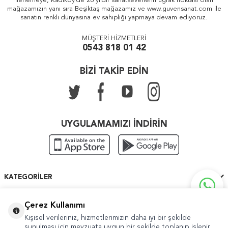
ilerlemeye, Kadıköy'de 26 yıldır sanatseverlerin uğrak noktası olan
mağazamızın yanı sıra Beşiktaş mağazamız ve www.guvensanat.com ile
sanatın renkli dünyasına ev sahipliği yapmaya devam ediyoruz.
MÜŞTERİ HİZMETLERİ
0543 818 01 42
BİZİ TAKİP EDİN
UYGULAMAMIZI İNDİRİN
KATEGORILER
ÖNEMLI BILGILER
Çerez Kullanımı
Kişisel verileriniz, hizmetlerimizin daha iyi bir şekilde
HIZLI ERIŞIM
sunulması için mevzuata uygun bir şekilde toplanıp işlenir.