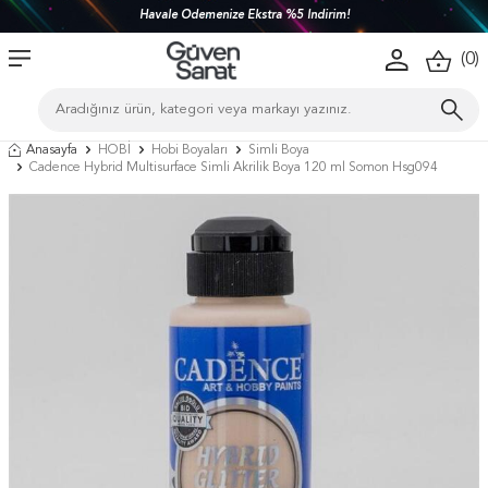
Havale Ödemenize Ekstra %5 İndirim!
(
0
)
Anasayfa
HOBİ
Hobi Boyaları
Simli Boya
Cadence Hybrid Multisurface Simli Akrilik Boya 120 ml Somon Hsg094