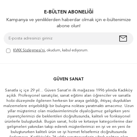
E-BÜLTEN ABONELIĞI
Kampanya ve yeniliklerden haberdar olmak için e-bültenimize
abone olun!
KVKK Sözleşmesi'ni
, okudum, kabul ediyorum.
GÜVEN SANAT
Sanatla iç içe 29 yıl... Güven Sanat'ın ilk mağazası 1996 yılında Kadıköy
açıldı. Profesyonel sanatçılar, sanat eğitimi alan öğrenciler ve sanatla
hobi düzeyinde ilgilenen herkesin bir araya geldiği, ihtiyaç duydukları
malzemelere erişebildiği bir buluşma noktası yaratmaktı amacımız. Uzun
yıllar müşterimiz olan müdavimlerimizle diyaloğumuz gelişirken yeni
ziyaretçilerimizi de beklentileri doğrultusunda, kaliteli ve fonksiyonel
ürünlerle buluşturduk. Bugün sanat, hobi ve kırtasiye kategorilerine dair
gelişmeleri yakından takip ederek müşterilerimizi en iyi ve en yeni ile
buluştururken kaliteli ürün ve iyi hizmet felsefemiz doğrultusunda