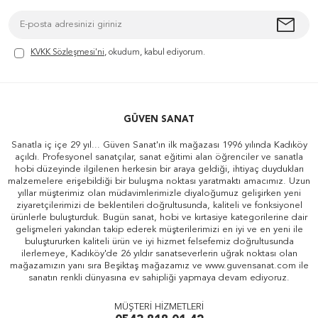
KVKK Sözleşmesi'ni
, okudum, kabul ediyorum.
GÜVEN SANAT
Sanatla iç içe 29 yıl... Güven Sanat'ın ilk mağazası 1996 yılında Kadıköy
açıldı. Profesyonel sanatçılar, sanat eğitimi alan öğrenciler ve sanatla
hobi düzeyinde ilgilenen herkesin bir araya geldiği, ihtiyaç duydukları
malzemelere erişebildiği bir buluşma noktası yaratmaktı amacımız. Uzun
yıllar müşterimiz olan müdavimlerimizle diyaloğumuz gelişirken yeni
ziyaretçilerimizi de beklentileri doğrultusunda, kaliteli ve fonksiyonel
ürünlerle buluşturduk. Bugün sanat, hobi ve kırtasiye kategorilerine dair
gelişmeleri yakından takip ederek müşterilerimizi en iyi ve en yeni ile
buluştururken kaliteli ürün ve iyi hizmet felsefemiz doğrultusunda
ilerlemeye, Kadıköy'de 26 yıldır sanatseverlerin uğrak noktası olan
mağazamızın yanı sıra Beşiktaş mağazamız ve www.guvensanat.com ile
sanatın renkli dünyasına ev sahipliği yapmaya devam ediyoruz.
MÜŞTERİ HİZMETLERİ