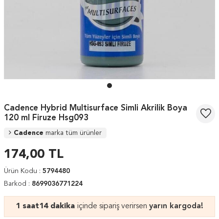
Cadence Hybrid Multisurface Simli Akrilik Boya
120 ml Firuze Hsg093
Cadence
marka tüm ürünler
174,00
TL
Ürün Kodu :
5794480
Barkod :
8699036771224
1 saat
14 dakika
içinde sipariş verirsen
yarın kargoda!