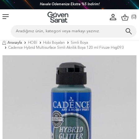
Havale Ödemenize Ekstra %5 İndirim!
(
0
)
Anasayfa
HOBİ
Hobi Boyaları
Simli Boya
Cadence Hybrid Multisurface Simli Akrilik Boya 120 ml Firuze Hsg093