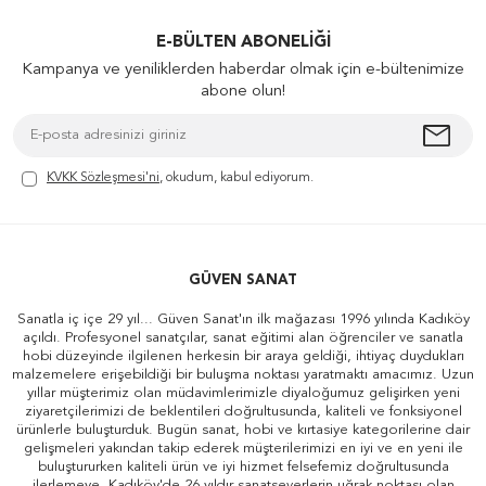
E-BÜLTEN ABONELIĞI
Kampanya ve yeniliklerden haberdar olmak için e-bültenimize
abone olun!
KVKK Sözleşmesi'ni
, okudum, kabul ediyorum.
GÜVEN SANAT
Sanatla iç içe 29 yıl... Güven Sanat'ın ilk mağazası 1996 yılında Kadıköy
açıldı. Profesyonel sanatçılar, sanat eğitimi alan öğrenciler ve sanatla
hobi düzeyinde ilgilenen herkesin bir araya geldiği, ihtiyaç duydukları
malzemelere erişebildiği bir buluşma noktası yaratmaktı amacımız. Uzun
yıllar müşterimiz olan müdavimlerimizle diyaloğumuz gelişirken yeni
ziyaretçilerimizi de beklentileri doğrultusunda, kaliteli ve fonksiyonel
ürünlerle buluşturduk. Bugün sanat, hobi ve kırtasiye kategorilerine dair
gelişmeleri yakından takip ederek müşterilerimizi en iyi ve en yeni ile
buluştururken kaliteli ürün ve iyi hizmet felsefemiz doğrultusunda
ilerlemeye, Kadıköy'de 26 yıldır sanatseverlerin uğrak noktası olan