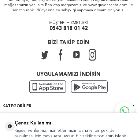
mağazamızın yanı sıra Beşiktaş mağazamız ve www.guvensanat.com ile
sanatın renkli dünyasına ev sahipliği yapmaya devam ediyoruz.
MÜŞTERİ HİZMETLERİ
0543 818 01 42
BİZİ TAKİP EDİN
UYGULAMAMIZI İNDİRİN
KATEGORILER
ÖNEMLI BILGILER
Çerez Kullanımı
Kişisel verileriniz, hizmetlerimizin daha iyi bir şekilde
HIZLI ERIŞIM
sunulması için mevzuata uygun bir şekilde toplanıp işlenir.