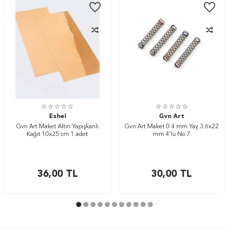
Eshel
Gvn Art
Gvn Art Maket Altın Yapışkanlı
Gvn Art Maket 0.4 mm Yay 3.6x22
Kağıt 10x25 cm 1 adet
mm 4'lü No:7
36,00
TL
30,00
TL