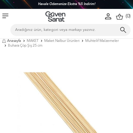
Havale Ödemenize Ekstra %5 İndirim!
(
0
)
Anasayfa
MAKET
Maket Nalbur Ürünleri
Muhtelif Malzemeler
Buhara Çöp Şiş 25 cm