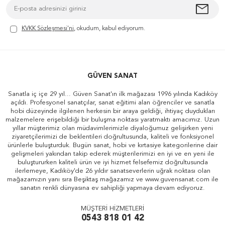
KVKK Sözleşmesi'ni
, okudum, kabul ediyorum.
GÜVEN SANAT
Sanatla iç içe 29 yıl... Güven Sanat'ın ilk mağazası 1996 yılında Kadıköy
açıldı. Profesyonel sanatçılar, sanat eğitimi alan öğrenciler ve sanatla
hobi düzeyinde ilgilenen herkesin bir araya geldiği, ihtiyaç duydukları
malzemelere erişebildiği bir buluşma noktası yaratmaktı amacımız. Uzun
yıllar müşterimiz olan müdavimlerimizle diyaloğumuz gelişirken yeni
ziyaretçilerimizi de beklentileri doğrultusunda, kaliteli ve fonksiyonel
ürünlerle buluşturduk. Bugün sanat, hobi ve kırtasiye kategorilerine dair
gelişmeleri yakından takip ederek müşterilerimizi en iyi ve en yeni ile
buluştururken kaliteli ürün ve iyi hizmet felsefemiz doğrultusunda
ilerlemeye, Kadıköy'de 26 yıldır sanatseverlerin uğrak noktası olan
mağazamızın yanı sıra Beşiktaş mağazamız ve www.guvensanat.com ile
sanatın renkli dünyasına ev sahipliği yapmaya devam ediyoruz.
MÜŞTERİ HİZMETLERİ
0543 818 01 42