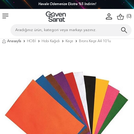
Havale Ödemenize Ekstra %5 İndirim!
(
0
)
Anasayfa
HOBİ
Hobi Kağıdı
Keçe
Brons Keçe A4 10’lu