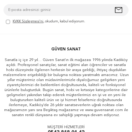
KVKK Sözleşmesi'ni
, okudum, kabul ediyorum.
GÜVEN SANAT
Sanatla iç içe 29 yıl... Güven Sanat'ın ilk mağazası 1996 yılında Kadıköy
açıldı. Profesyonel sanatçılar, sanat eğitimi alan öğrenciler ve sanatla
hobi düzeyinde ilgilenen herkesin bir araya geldiği, ihtiyaç duydukları
malzemelere erişebildiği bir buluşma noktası yaratmaktı amacımız. Uzun
yıllar müşterimiz olan müdavimlerimizle diyaloğumuz gelişirken yeni
ziyaretçilerimizi de beklentileri doğrultusunda, kaliteli ve fonksiyonel
ürünlerle buluşturduk. Bugün sanat, hobi ve kırtasiye kategorilerine dair
gelişmeleri yakından takip ederek müşterilerimizi en iyi ve en yeni ile
buluştururken kaliteli ürün ve iyi hizmet felsefemiz doğrultusunda
ilerlemeye, Kadıköy'de 26 yıldır sanatseverlerin uğrak noktası olan
mağazamızın yanı sıra Beşiktaş mağazamız ve www.guvensanat.com ile
sanatın renkli dünyasına ev sahipliği yapmaya devam ediyoruz.
MÜŞTERİ HİZMETLERİ