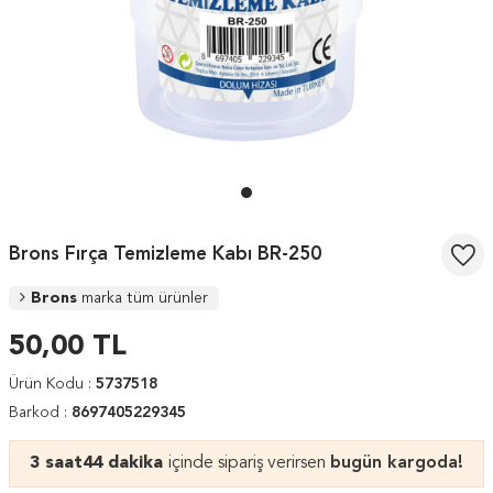
Brons Fırça Temizleme Kabı BR-250
Brons
marka tüm ürünler
50,00
TL
Ürün Kodu :
5737518
Barkod :
8697405229345
3 saat
44 dakika
içinde sipariş verirsen
bugün kargoda!